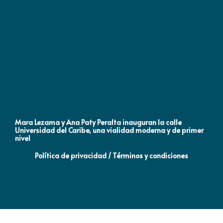
Mara Lezama y Ana Paty Peralta inauguran la calle
Co
Universidad del Caribe, una vialidad moderna y de primer
Qu
nivel
la
Política de privacidad / Términos y condiciones