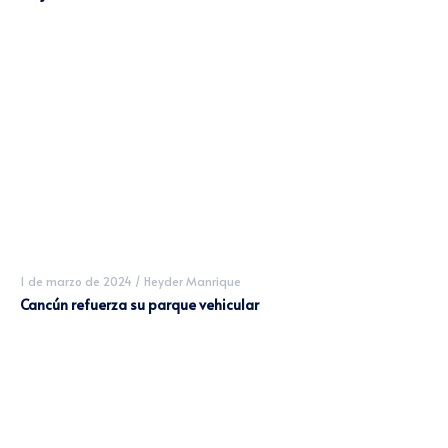
1 de marzo de 2024
/
Heyder Manrique
Cancún refuerza su parque vehicular