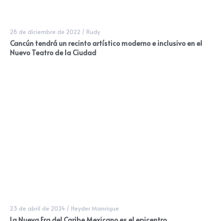
28 de diciembre de 2022
/
Rudy
Cancún tendrá un recinto artístico moderno e inclusivo en el
Nuevo Teatro de la Ciudad
23 de abril de 2024
/
Heyder Manrique
La Nueva Era del Caribe Mexicano es el epicentro