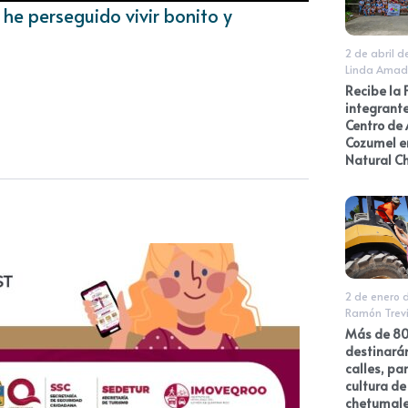
 he perseguido vivir bonito y
2 de abril 
Linda Amad
Recibe la
integrante
Centro de
Cozumel e
Natural 
2 de enero 
Ramón Trev
Más de 80
destinará
calles, pa
cultura de
chetumal