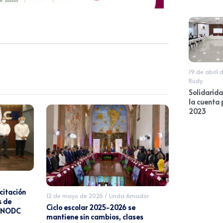
19 de abril 
Rudy
Solidarid
la cuenta 
2023
citación
12 de mayo de 2026
/
Linda Amador
s de
Ciclo escolar 2025-2026 se
 UNODC
mantiene sin cambios, clases