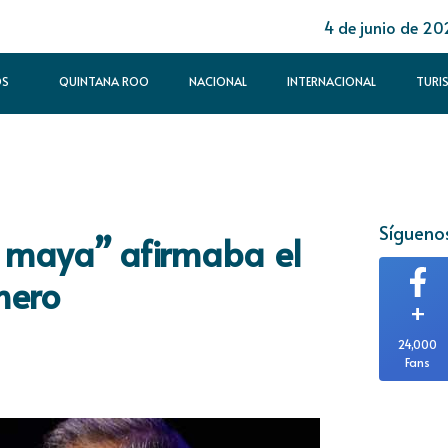
4 de junio de 20
OS
QUINTANA ROO
NACIONAL
INTERNACIONAL
TURI
Síguenos
un maya” afirmaba el
nero
+
24,000
Fans