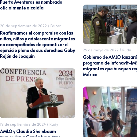
Puerto Aventuras es nombrado
oficialmente alcaldía
20 de septiembre de 2022
/
Editor
Reafirmamos el compromiso con las
niñas, niños y adolescente migrantes
no acompañados de garantizar el
26 de mayo de 2022
/
Rudy
ejercicio pleno de sus derechos: Gaby
Rejón de Joaquín
Gobierno de AMLO lanzar
programa de Infonavit-IM
migrantes que busquen re
México
19 de septiembre de 2024
/
Rudy
AMLO y Claudia Sheinbaum