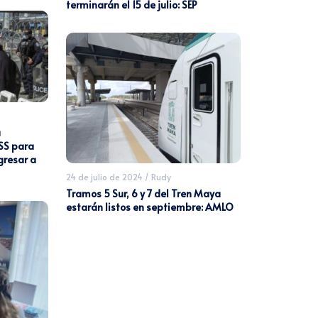
terminarán el 15 de julio: SEP
á
SS para
gresar a
24 de julio de 2024
/
Rudy
Tramos 5 Sur, 6 y 7 del Tren Maya
estarán listos en septiembre: AMLO