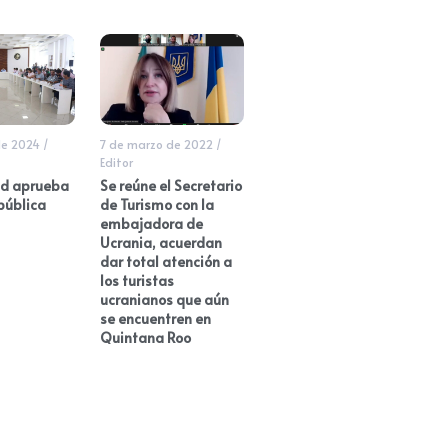
de 2024
/
7 de marzo de 2022
/
Editor
ad aprueba
Se reúne el Secretario
pública
de Turismo con la
embajadora de
Ucrania, acuerdan
dar total atención a
los turistas
ucranianos que aún
se encuentren en
Quintana Roo