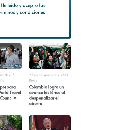
He leído y acepto los
érminos y condiciones
de 2021
/
22 de febrero de 2022
/
iño
Rudy
 prepara
Colombia logra un
orld Travel
avance histórico al
 Council»
despenalizar el
aborto