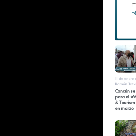
t
11 de enero 
Ramón Trev
Cancún se
para el «W
& Tourism
en marzo