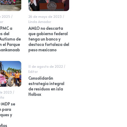
de 2025
/
26 de mayo de 2023
/
or
Linda Amador
 FPMC a
AMLO no descarta
s del
que gobierno federal
 Autismo de
tenga un banco y
n el Parque
destaca fortaleza del
Chankanaab
peso mexicano
11 de agosto de 2022
/
Editor
Consolidarán
estrategia integral
de residuos en isla
de 2023
/
Holbox
iño
 MDP se
n para
rques y
eños