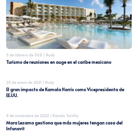
5 de febrero de 2021
/
Rudy
Turismo de reuniones en auge en el caribe mexicano
20 de enero de 2021
/
Rudy
El gran impacto de Kamala Harris como Vicepresidenta de
EE.UU.
9 de noviembre de 2022
/
Ramón Treviño
Mara Lezama gestiona que más mujeres tengan casa del
Infonavit