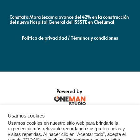
Constata Mara Lezama avance del 42% en la construcción
Pró
del nuevo Hospital General del ISSSTE en Chetumal
co
Política de privacidad / Términos y condiciones
Powered by
Usamos cookies
Usamos cookies en nuestro sitio web para brindarle la
experiencia más relevante recordando sus preferencias y
visitas repetidas. Al hacer clic en "Aceptar todo", acepta el