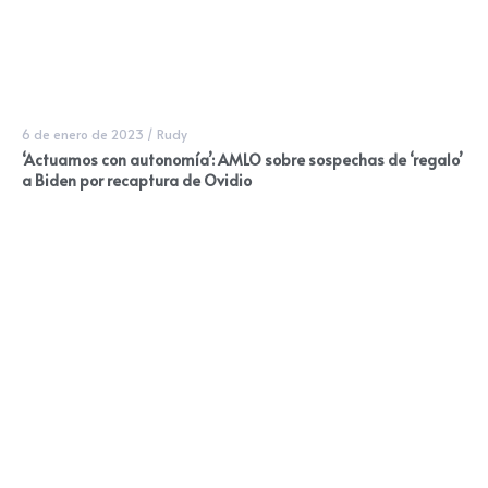
6 de enero de 2023
/
Rudy
‘Actuamos con autonomía’: AMLO sobre sospechas de ‘regalo’
a Biden por recaptura de Ovidio