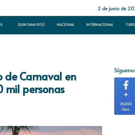
2 de junio de 2
OS
QUINTANA ROO
NACIONAL
INTERNACIONAL
TURI
Síguenos
o de Carnaval en
0 mil personas
+
24,000
Fans