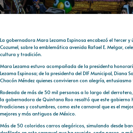
La gobernadora Mara Lezama Espinosa encabezó el tercer y ú
Cozumel, sobre la emblemática avenida Rafael E. Melgar, cele
cultura y tradición.
Mara Lezama estuvo acompañada de la presidenta honoraria
Lezama Espinosa; de la presidenta del DIF Municipal, Diana So
Chacón Méndez quienes convivieron con alegría, entusiasmo 
Rodeada de más de 50 mil personas a lo largo del derrotero,
la gobernadora de Quintana Roo resaltó que este gobierno 
tradiciones y costumbres, como este carnaval que es el mejo
mejores y más antiguos de México.
Más de 50 coloridos carros alegóricos, simulando desde barc
desfilado en este carnaval que ha reunido, cada paseo, a más