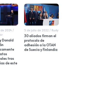
 de 2024
/
5 de julio de 2022
/
Rudy
or
30 aliados firman el
 y Donald
protocolo de
án
adhesión a la OTAN
camente
de Suecia y Finlandia
datos
ales tras
ias de este