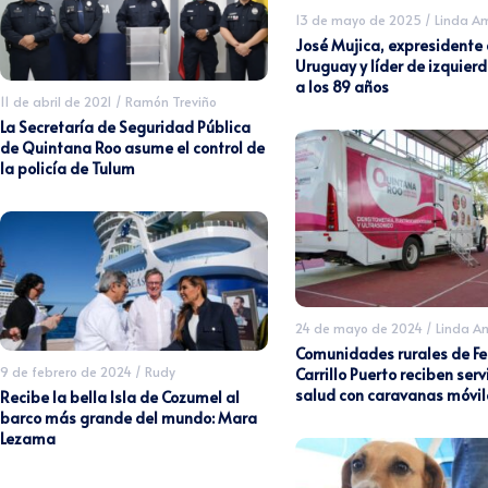
13 de mayo de 2025
/
Linda A
José Mujica, expresidente
Uruguay y líder de izquier
a los 89 años
11 de abril de 2021
/
Ramón Treviño
La Secretaría de Seguridad Pública
de Quintana Roo asume el control de
la policía de Tulum
24 de mayo de 2024
/
Linda A
Comunidades rurales de Fe
9 de febrero de 2024
/
Rudy
Carrillo Puerto reciben serv
salud con caravanas móvil
Recibe la bella Isla de Cozumel al
barco más grande del mundo: Mara
Lezama