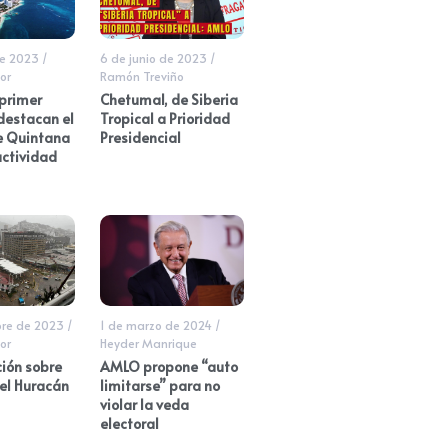
de 2023
/
6 de junio de 2023
/
or
Ramón Treviño
 primer
Chetumal, de Siberia
destacan el
Tropical a Prioridad
e Quintana
Presidencial
actividad
bre de 2023
/
1 de marzo de 2024
/
or
Heyder Manrique
ión sobre
AMLO propone “auto
el Huracán
limitarse” para no
violar la veda
electoral