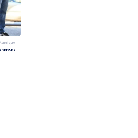
Manrique
cunenses
t