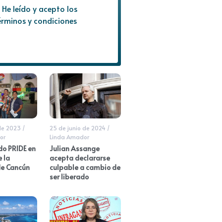
He leído y acepto los
érminos y condiciones
 de 2023
/
25 de junio de 2024
/
or
Linda Amador
do PRIDE en
Julian Assange
e la
acepta declararse
e Cancún
culpable a cambio de
ser liberado