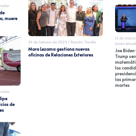
mador
 de
da, muere
12 de marzo
24 de febrero de 2023
/
Ramón Treviño
Linda Amad
Mara Lezama gestiona nuevas
Joe Biden
oficinas de Relaciones Exteriores
Trump ser
matemáti
los candi
presidenci
las primar
martes
mador
lipe
icios de
es