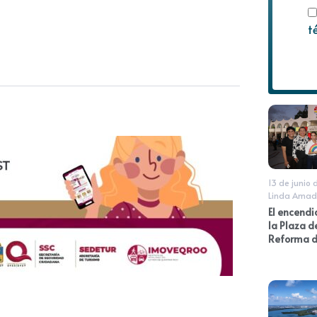
t
13 de junio
Linda Amad
El encendi
la Plaza d
Reforma d