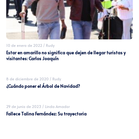
10 de enero de 2022
/
Rudy
Estar en amarillo no significa que dejen de llegar turistas y
visitantes: Carlos Joaquín
8 de diciembre de 2020
/
Rudy
¿Cuándo poner el Árbol de Navidad?
29 de junio de 2023
/
Linda Amador
Fallece Talina Fernández: Su trayectoria