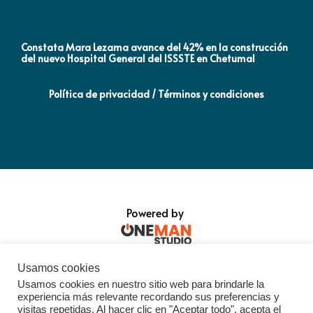
Constata Mara Lezama avance del 42% en la construcción
Pró
del nuevo Hospital General del ISSSTE en Chetumal
co
Política de privacidad / Términos y condiciones
Powered by
Usamos cookies
Usamos cookies en nuestro sitio web para brindarle la
experiencia más relevante recordando sus preferencias y
visitas repetidas. Al hacer clic en "Aceptar todo", acepta el