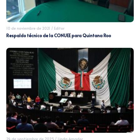
10 de noviembre de 2021
/
Editor
Respaldo técnico de la CONUEE para Quintana Roo
24 de septiembre de 2025
/
Linda Amador