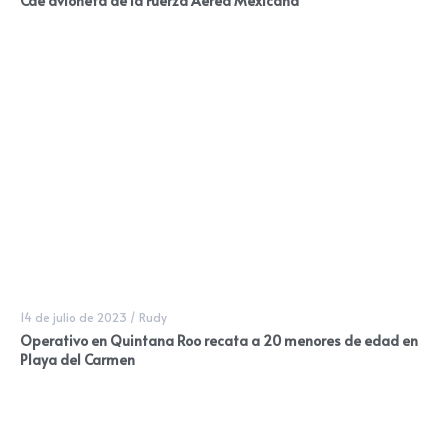
Cae avioneta de la Fuerza Aérea Mexicana
14 de julio de 2023
/
Rudy
Operativo en Quintana Roo recata a 20 menores de edad en
Playa del Carmen