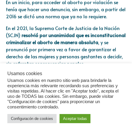
En un inicio, para acceder al aborto por violación se
tenía que hacer una denuncia, sin embargo, a partir del
2016 se dictó una norma que ya no lo requiere.
En el 2021, la Suprema Corte de Justicia de la Nación
(SCJN)
resolvió por unanimidad que es inconstitucional
criminalizar el aborto de manera absoluta
, y se
pronunció por primera vez a favor de garantizar el
derecho de las mujeres y personas gestantes a decidir,
sin enfrentar consecuencias penales.
Usamos cookies
En México el tema es un poco más completo porque
Usamos cookies en nuestro sitio web para brindarle la
hay muchos estados en los que es legal, no se realiza en
experiencia más relevante recordando sus preferencias y
todos los hospitales y no todo el personal médico está
visitas repetidas. Al hacer clic en "Aceptar todo", acepta el
capacitado para realizarlo.
uso de TODAS las cookies. Sin embargo, puede visitar
"Configuración de cookies" para proporcionar un
consentimiento controlado.
Aunque es importante recordar que debido a que la
SCJN declaró que es inconstitucional penalizar el
Configuracón de cookies
Aceptar todas
aborto, por lo que una mujer o persona gestante que
busque realizarlo, no puede ser de ninguna manera