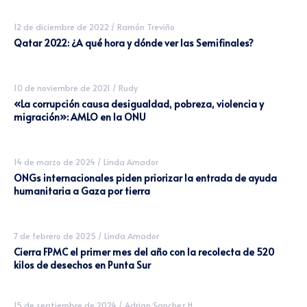
12 de diciembre de 2022
/
Ramón Treviño
Qatar 2022: ¿A qué hora y dónde ver las Semifinales?
10 de noviembre de 2021
/
Rudy
«La corrupción causa desigualdad, pobreza, violencia y
migración»: AMLO en la ONU
14 de marzo de 2024
/
Linda Amador
ONGs internacionales piden priorizar la entrada de ayuda
humanitaria a Gaza por tierra
7 de febrero de 2025
/
Linda Amador
Cierra FPMC el primer mes del año con la recolecta de 520
kilos de desechos en Punta Sur
15 de septiembre de 2024
/
Adrian Sanchez H