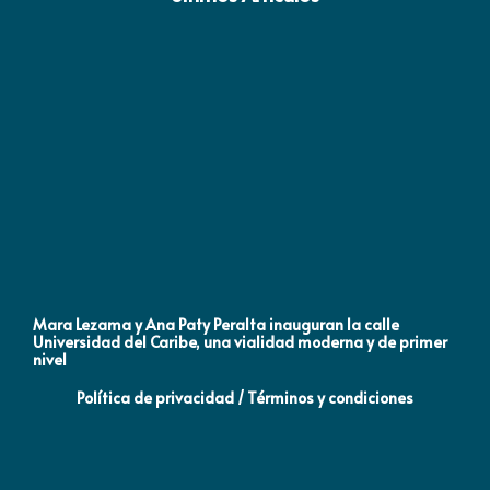
Mara Lezama y Ana Paty Peralta inauguran la calle
Co
Universidad del Caribe, una vialidad moderna y de primer
Qu
nivel
la
Política de privacidad / Términos y condiciones