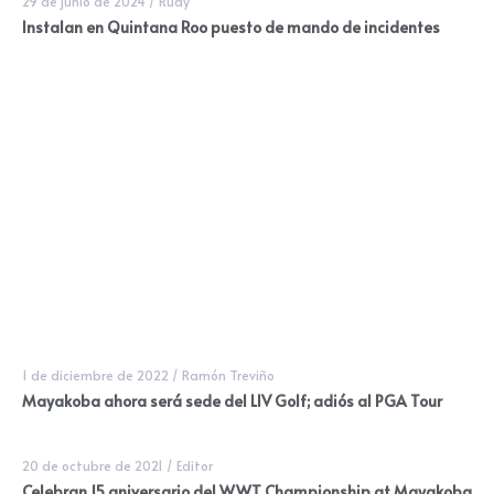
29 de junio de 2024
/
Rudy
Instalan en Quintana Roo puesto de mando de incidentes
1 de diciembre de 2022
/
Ramón Treviño
Mayakoba ahora será sede del LIV Golf; adiós al PGA Tour
20 de octubre de 2021
/
Editor
Celebran 15 aniversario del WWT Championship at Mayakoba