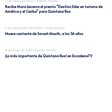
17 de enero de 2023
/
Ramón Treviño
Recibe Mara Lezama el premio “Destino líder en turismo de
América y el Caribe” para Quintana Roo
4 de septiembre de 2023
/
Linda Amador
Muere cantante de Smash Mouth, a los 56 años
9 de mayo de 2021
/
Ramón Treviño
¡Lo más importante de Quintana Roo! en EncadenaTV