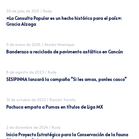
30 de julio de 2021
/
Rudy
«La Consulta Popular es un hecho histórico para el país»:
Gracia Alzaga
5 de enero de 2024
/
Heyder Manrique
Banderazo a reciclado de pavimento asfáltico en Cancún
8 de agosto de 2023
/
Rudy
SESIPINNA lanzará la campaña “Si les amas, ponles casco”
31 de octubre de 2022
/
Ramón Treviño
Pachuca empata a Pumas en títulos de Liga MX
2 de diciembre de 2024
/
Rudy
Inicia Proyecto Estratégico para la Conservación de la Fauna