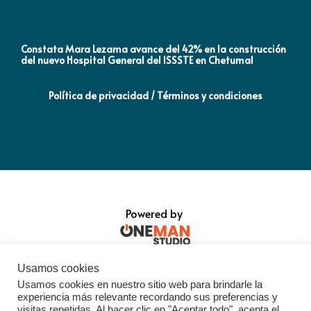
Constata Mara Lezama avance del 42% en la construcción
Pró
del nuevo Hospital General del ISSSTE en Chetumal
co
Política de privacidad / Términos y condiciones
Powered by
Usamos cookies
Usamos cookies en nuestro sitio web para brindarle la
experiencia más relevante recordando sus preferencias y
visitas repetidas. Al hacer clic en "Aceptar todo", acepta el