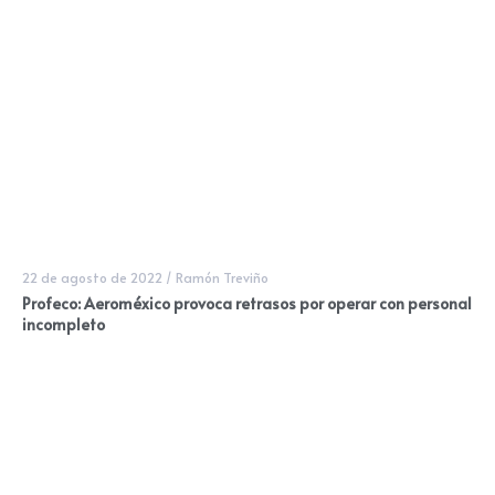
22 de agosto de 2022
/
Ramón Treviño
Profeco: Aeroméxico provoca retrasos por operar con personal
incompleto