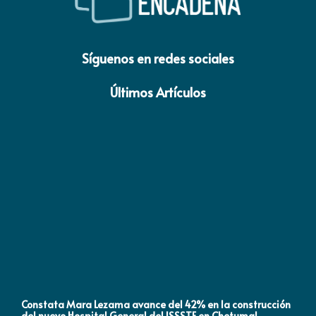
Síguenos en redes sociales
Últimos Artículos
Constata Mara Lezama avance del 42% en la construcción
Pró
del nuevo Hospital General del ISSSTE en Chetumal
co