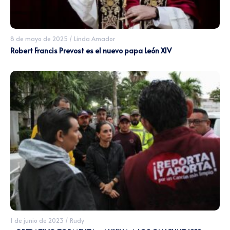
8 de mayo de 2025
/
Linda Amador
Robert Francis Prevost es el nuevo papa León XIV
1 de junio de 2023
/
Rudy