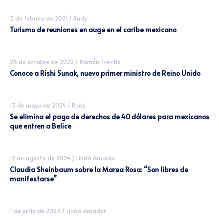
5 de febrero de 2021
/
Rudy
Turismo de reuniones en auge en el caribe mexicano
25 de octubre de 2022
/
Ramón Treviño
Conoce a Rishi Sunak, nuevo primer ministro de Reino Unido
13 de mayo de 2024
/
Rudy
Se elimina el pago de derechos de 40 dólares para mexicanos
que entren a Belice
12 de agosto de 2024
/
Linda Amador
Claudia Sheinbaum sobre la Marea Rosa: “Son libres de
manifestarse”
1 de junio de 2023
/
Linda Amador