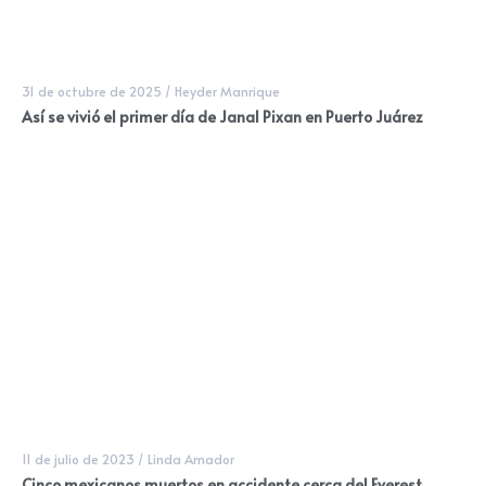
31 de octubre de 2025
/
Heyder Manrique
Así se vivió el primer día de Janal Pixan en Puerto Juárez
11 de julio de 2023
/
Linda Amador
Cinco mexicanos muertos en accidente cerca del Everest