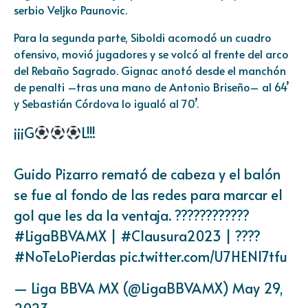
serbio Veljko Paunovic.
Para la segunda parte, Siboldi acomodó un cuadro
ofensivo, movió jugadores y se volcó al frente del arco
del Rebaño Sagrado. Gignac anotó desde el manchón
de penalti –tras una mano de Antonio Briseño– al 64’
y Sebastián Córdova lo igualó al 70’.
¡¡¡G
L!!!
Guido Pizarro remató de cabeza y el balón
se fue al fondo de las redes para marcar el
gol que les da la ventaja. ????‍????????
#LigaBBVAMX
|
#Clausura2023
| ????
#NoTeLoPierdas
pic.twitter.com/U7HENl7tfu
— Liga BBVA MX (@LigaBBVAMX)
May 29,