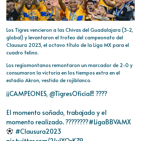
Los Tigres vencieron a las Chivas del Guadalajara (3-2,
global) y levantaron el trofeo del campeonato del
Clausura 2023, el octavo título de la Liga MX para el
cuadro felino.
Los regiomontanos remontaron un marcador de 2-0 y
consumaron la victoria en los tiempos extra en el
estadio Akron, vestido de rojiblanco.
¡¡CAMPEONES,
@TigresOficial
!! ????
El momento soñado, trabajado y el
momento realizado. ????????
#LigaBBVAMX
#Clausura2023
pic.twitter.com/2LvIXOrKZ9