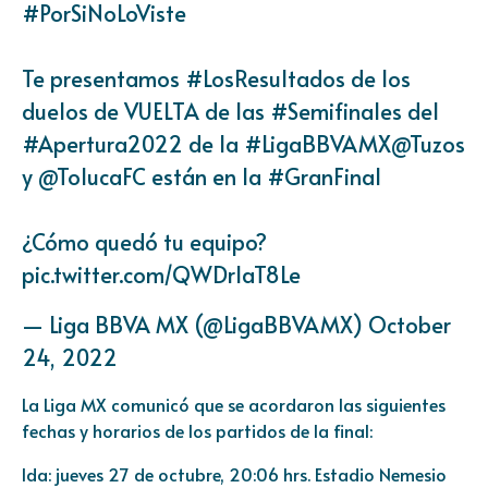
#PorSiNoLoViste
Te presentamos
#LosResultados
de los
duelos de VUELTA de las
#Semifinales
del
#Apertura2022
de la
#LigaBBVAMX
@Tuzos
y
@TolucaFC
están en la
#GranFinal
¿Cómo quedó tu equipo?
pic.twitter.com/QWDrIaT8Le
— Liga BBVA MX (@LigaBBVAMX)
October
24, 2022
La Liga MX comunicó que se acordaron las siguientes
fechas y horarios de los partidos de la final:
Ida: jueves 27 de octubre, 20:06 hrs. Estadio Nemesio