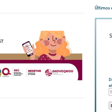
Últimos 
S
D
e