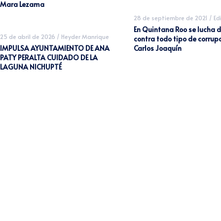
Mara Lezama
28 de septiembre de 2021
/
Ed
En Quintana Roo se lucha d
25 de abril de 2026
/
Heyder Manrique
contra todo tipo de corrupc
IMPULSA AYUNTAMIENTO DE ANA
Carlos Joaquín
PATY PERALTA CUIDADO DE LA
LAGUNA NICHUPTÉ