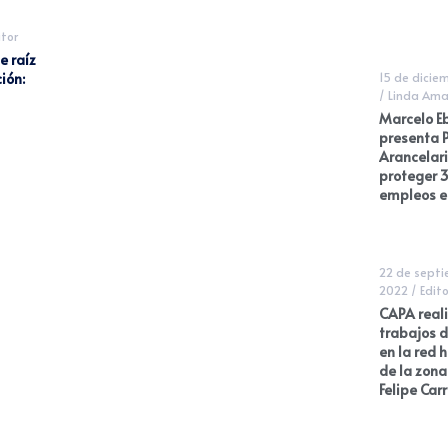
itor
e raíz
ión:
15 de dicie
/
Linda Ama
Marcelo E
presenta 
Arancelar
proteger 3
empleos e
22 de sept
2022
/
Edito
CAPA real
trabajos 
en la red 
de la zon
Felipe Carr