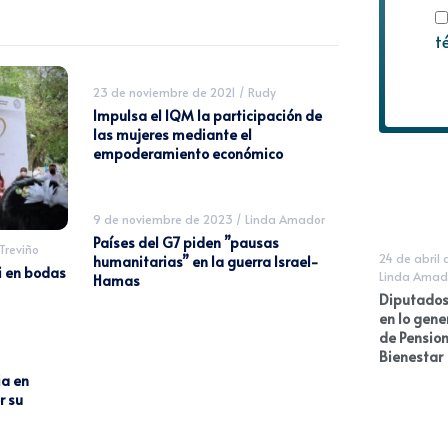
t
23 de noviembre de 2021
/
Rudy
Impulsa el IQM la participación de
las mujeres mediante el
empoderamiento económico
9 de noviembre de 2023
/
Linda Amador
Países del G7 piden ”pausas
reviño
24 de abril
humanitarias” en la guerra Israel-
si en bodas
Linda Amad
Hamas
Diputados
en lo gene
de Pension
Bienestar
ia en
r su