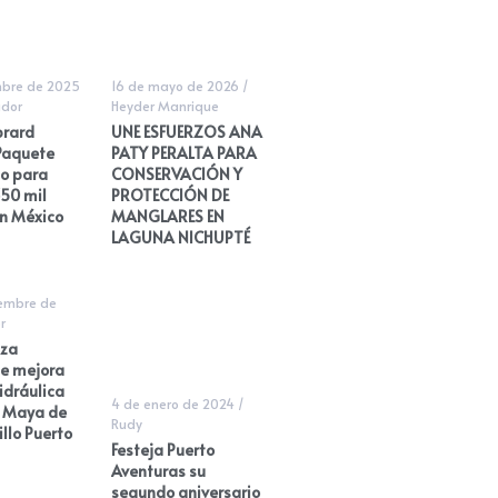
mbre de 2025
16 de mayo de 2026
/
dor
Heyder Manrique
brard
UNE ESFUERZOS ANA
Paquete
PATY PERALTA PARA
io para
CONSERVACIÓN Y
50 mil
PROTECCIÓN DE
n México
MANGLARES EN
LAGUNA NICHUPTÉ
iembre de
r
iza
de mejora
hidráulica
4 de enero de 2024
/
a Maya de
Rudy
illo Puerto
Festeja Puerto
Aventuras su
segundo aniversario