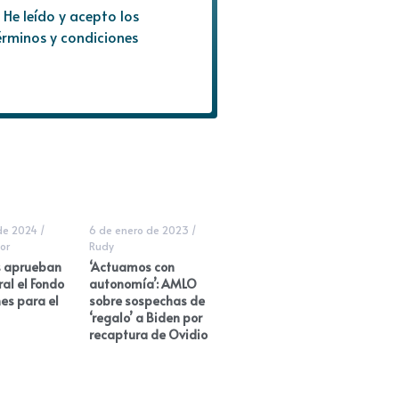
He leído y acepto los
érminos y condiciones
 de 2024
/
6 de enero de 2023
/
or
Rudy
 aprueban
‘Actuamos con
ral el Fondo
autonomía’: AMLO
es para el
sobre sospechas de
‘regalo’ a Biden por
recaptura de Ovidio