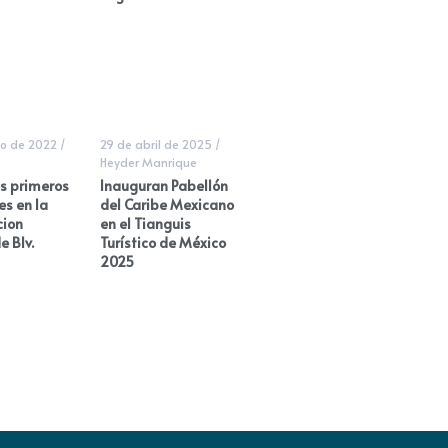
o de 2022
/
29 de abril de 2025
/
Heyder Manrique
os primeros
Inauguran Pabellón
s en la
del Caribe Mexicano
ion
en el Tianguis
e Blv.
Turístico de México
2025