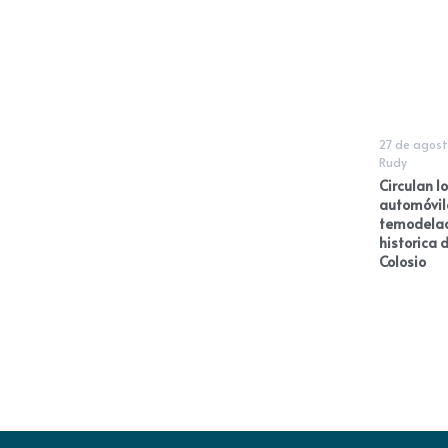
27 de agost
Rudy
Circulan l
automóvile
temodelac
historica d
Colosio