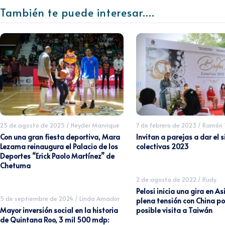
También te puede interesar....
25 de agosto de 2025
/
Heyder Manrique
7 de febrero de 2023
/
Ramón T
Con una gran fiesta deportiva, Mara
Invitan a parejas a dar el 
Lezama reinaugura el Palacio de los
colectivas 2023
Deportes “Erick Paolo Martínez” de
Chetuma
2 de agosto de 2022
/
Rudy
Pelosi inicia una gira en As
5 de septiembre de 2024
/
Linda Amador
plena tensión con China po
Mayor inversión social en la historia
posible visita a Taiwán
de Quintana Roo, 3 mil 500 mdp: