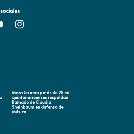
sociales
Mara Lezama y más de 25 mil
ANA PATY PERALTA RESPA
a
quintanarroenses respaldan
LA TRANSFORMACIÓN
llamado de Claudia
NACIONAL
Sheinbaum en defensa de
México