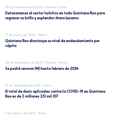
29 de noviembre de 2022
/
Ramón Treviño
Detonaremos el sector turístico en todo Quintana Roo para
regresar su brillo y esplendor: Mara Lezama
17 de marzo de 2022
/
Editor
Quintana Roo disminuye su nivel de endeudamiento per
cápita
30 de noviembre de 2023
/
Ramón Treviño
Se podrá renovar INE hasta febrero de 2024
14 de diciembre de 2021
/
Editor
El total de dosis aplicadas contra la COVID-19 en Quintana
Roo es de 2 millones 231 mil 107
9 de agosto de 2021
/
Rudy