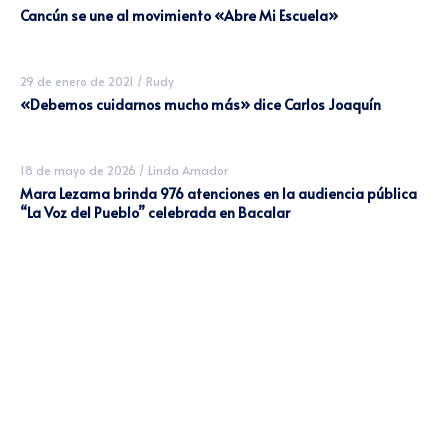
Cancún se une al movimiento «Abre Mi Escuela»
29 de enero de 2021
/
Rudy
«Debemos cuidarnos mucho más» dice Carlos Joaquín
18 de mayo de 2026
/
Linda Amador
Mara Lezama brinda 976 atenciones en la audiencia pública
“La Voz del Pueblo” celebrada en Bacalar