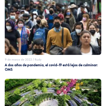
9 de marzo de 2022
/
Rudy
A dos años de pandemia, el covid-19 está lejos de culminar:
OMS