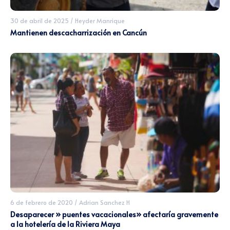
30 de abril de 2025
/
Heyder Manrique
Mantienen descacharrización en Cancún
6 de febrero de 2020
/
Adrian Sanchez H
Desaparecer » puentes vacacionales» afectaría gravemente
a la hotelería de la Riviera Maya