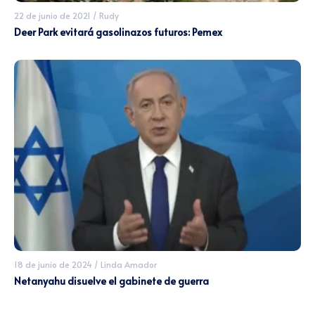
22 de junio de 2021
/
Rudy
Deer Park evitará gasolinazos futuros: Pemex
18 de junio de 2024
/
Linda Amador
Netanyahu disuelve el gabinete de guerra