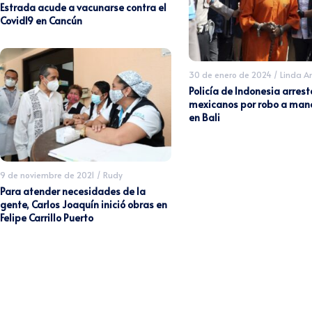
Estrada acude a vacunarse contra el
Covid19 en Cancún
30 de enero de 2024
/
Linda 
Policía de Indonesia arrest
mexicanos por robo a ma
en Bali
9 de noviembre de 2021
/
Rudy
Para atender necesidades de la
gente, Carlos Joaquín inició obras en
Felipe Carrillo Puerto