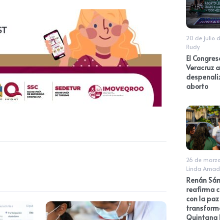
20 de julio 
Rudy
El Congres
Veracruz 
despenali
aborto
26 de marz
Linda Amad
Renán Sán
reafirma 
con la paz
transform
Quintana 