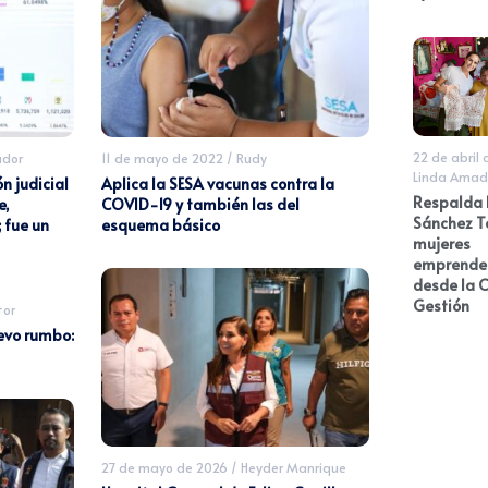
22 de abril
ador
11 de mayo de 2022
/
Rudy
Linda Amad
n judicial
Aplica la SESA vacunas contra la
Respalda
e,
COVID-19 y también las del
Sánchez T
 fue un
esquema básico
mujeres
emprende
desde la 
Gestión
tor
evo rumbo:
27 de mayo de 2026
/
Heyder Manrique