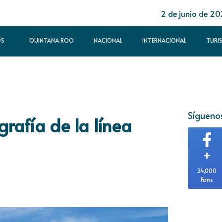
2 de junio de 2
OS
QUINTANA ROO
NACIONAL
INTERNACIONAL
TURI
Síguenos
rafía de la línea
+
24,000
Fans