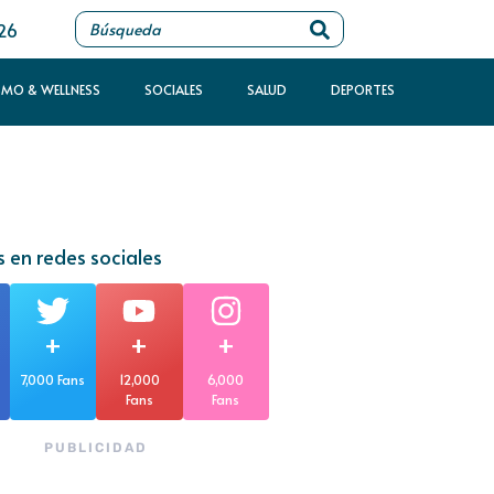
026
SMO & WELLNESS
SOCIALES
SALUD
DEPORTES
 en redes sociales
+
+
+
7,000 Fans
12,000
6,000
Fans
Fans
PUBLICIDAD