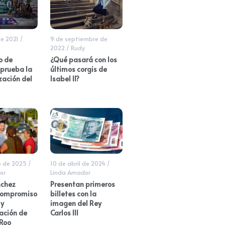
de 2021
/
9 de septiembre de
2022
/
Rudy
o de
¿Qué pasará con los
aprueba la
últimos corgis de
zación del
Isabel II?
o de 2025
/
10 de abril de 2024
/
or
Linda Amador
chez
Presentan primeros
compromiso
billetes con la
 y
imagen del Rey
ación de
Carlos III
Roo