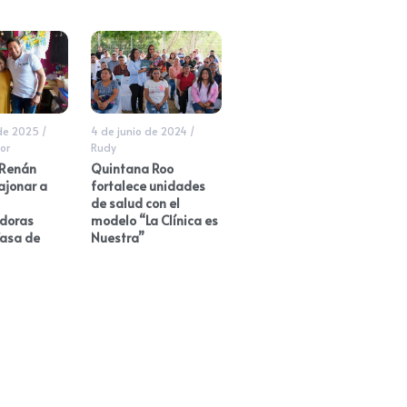
 de 2025
/
4 de junio de 2024
/
or
Rudy
 Renán
Quintana Roo
ajonar a
fortalece unidades
de salud con el
doras
modelo “La Clínica es
Casa de
Nuestra”