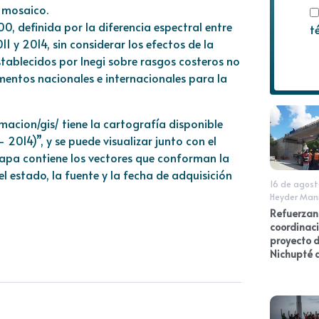
 mosaico.
00, definida por la diferencia espectral entre
t
11 y 2014, sin considerar los efectos de la
stablecidos por Inegi sobre rasgos costeros no
mentos nacionales e internacionales para la
macion/gis/
tiene la cartografía disponible
 2014)”, y se puede visualizar junto con el
mapa contiene los vectores que conforman la
l estado, la fuente y la fecha de adquisición
16 de agost
Heyder Man
Refuerzan
coordinaci
proyecto 
Nichupté 