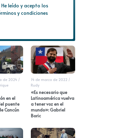
He leído y acepto los
érminos y condiciones
o de 2024
/
14 de marzo de 2022
/
rique
Rudy
«Es necesario que
ón en el
Latinoamérica vuelva
del puente
a tener voz en el
de Cancún
mundo»: Gabriel
Boric