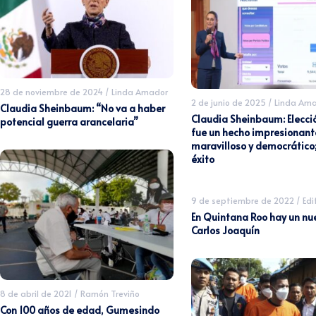
28 de noviembre de 2024
/
Linda Amador
2 de junio de 2025
/
Linda Am
Claudia Sheinbaum: “No va a haber
Claudia Sheinbaum: Elecció
potencial guerra arancelaria”
fue un hecho impresionant
maravilloso y democrático;
éxito
9 de septiembre de 2022
/
Edi
En Quintana Roo hay un nu
Carlos Joaquín
8 de abril de 2021
/
Ramón Treviño
Con 100 años de edad, Gumesindo