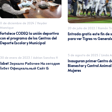
11 de diciembre de 2024
/
Heyder
Manrique
20 de julio de 2022
/
Ramón Tr
Fortalece CODEQ la unión deportiva
Entrada gratis este fin de
con el programa de los Centros del
para ver Tigres vs General
Deporte Escolar y Municipal
5 de agosto de 2025
/
Linda 
30 de enero de 2023
/
Adrian Sanchez H
Inauguran primer Centro d
1xbet Зеркало Рабочее На сегодня
Bienestar y Control Animal 
1хбет Официальный Сайт Б
Mujeres