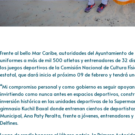
Frente al bello Mar Caribe, autoridades del Ayuntamiento de
uniformes a más de mil 500 atletas y entrenadores de 32 dis
los juegos deportivos de la Comisión Nacional de Cultura Fí
estatal, que dará inicio el próximo 09 de febrero y tendrá u
“Mi compromiso personal y como gobierno es seguir apoyand
invirtiendo como nunca antes en espacios deportivos, const
inversión histórica en las unidades deportivas de la Superma
gimnasio Kuchil Baxal donde entrenan cientos de deportistas
Municipal, Ana Paty Peralta, frente a jóvenes, entrenadores y 
Delfines.
Luego de rendir honores al lábaro patrio, la Primera Autorid