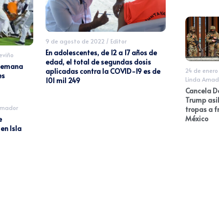
9 de agosto de 2022
/
Editor
En adolescentes, de 12 a 17 años de
eviño
edad, el total de segundas dosis
 semana
24 de enero
aplicadas contra la COVID-19 es de
es
Linda Amad
101 mil 249
Cancela D
Trump asi
Amador
tropas a f
México
e
en Isla