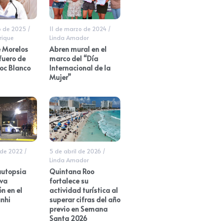
o de 2025
/
11 de marzo de 2024
/
rique
Linda Amador
e Morelos
Abren mural en el
fuero de
marco del “Día
c Blanco
Internacional de la
Mujer”
 de 2022
/
5 de abril de 2026
/
Linda Amador
utopsia
Quintana Roo
eva
fortalece su
n en el
actividad turística al
nhi
superar cifras del año
previo en Semana
Santa 2026