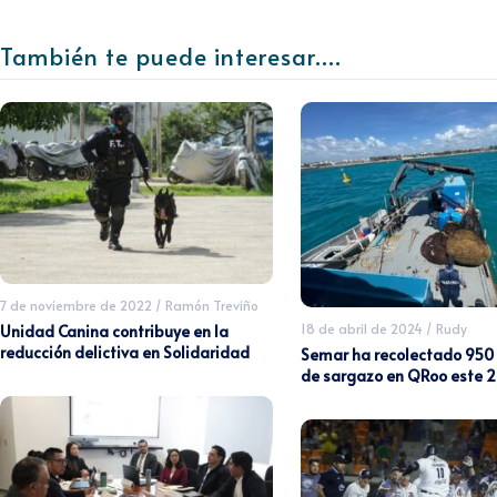
También te puede interesar....
7 de noviembre de 2022
/
Ramón Treviño
18 de abril de 2024
/
Rudy
Unidad Canina contribuye en la
reducción delictiva en Solidaridad
Semar ha recolectado 950
de sargazo en QRoo este 