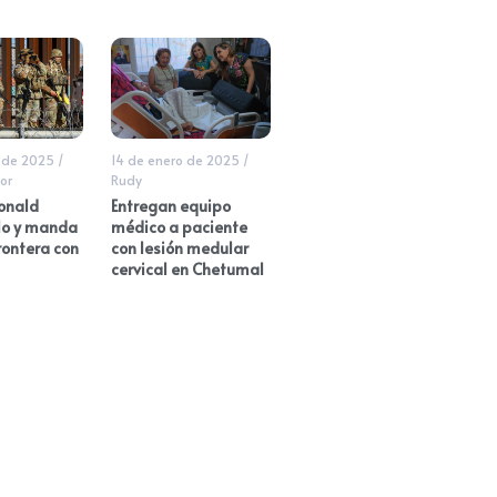
 de 2025
/
14 de enero de 2025
/
or
Rudy
onald
Entregan equipo
lo y manda
médico a paciente
rontera con
con lesión medular
cervical en Chetumal