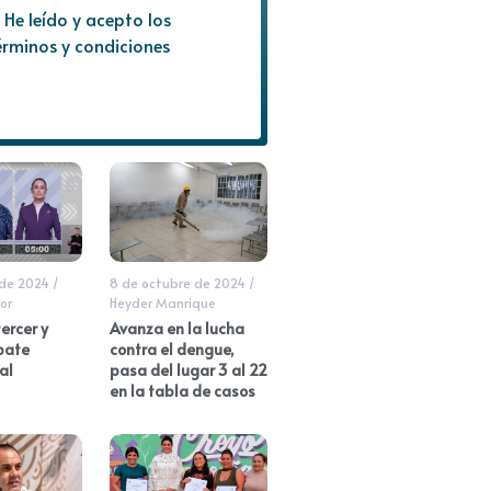
He leído y acepto los
érminos y condiciones
 de 2024
/
8 de octubre de 2024
/
or
Heyder Manrique
tercer y
Avanza en la lucha
bate
contra el dengue,
al
pasa del lugar 3 al 22
en la tabla de casos