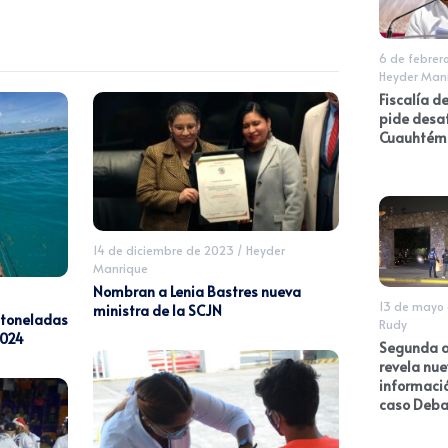
6 de febrer
Heyder Man
Fiscalía d
pide desa
Cuauhtémo
14 de diciembre de 2023
/
Heyder
Manrique
Nombran a Lenia Bastres nueva
13 de mayo
ministra de la SCJN
 toneladas
Rudy
2024
Segunda a
revela nu
informació
caso Deba