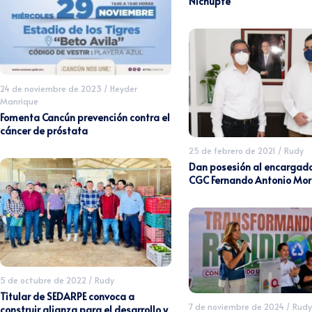
Nichupté
24 de noviembre de 2023
/
Heyder
Manrique
Fomenta Cancún prevención contra el
cáncer de próstata
25 de febrero de 2021
/
Rudy
Dan posesión al encargado
CGC Fernando Antonio Mor
5 de octubre de 2022
/
Rudy
Titular de SEDARPE convoca a
7 de noviembre de 2024
/
Rudy
construir alianza para el desarrollo y