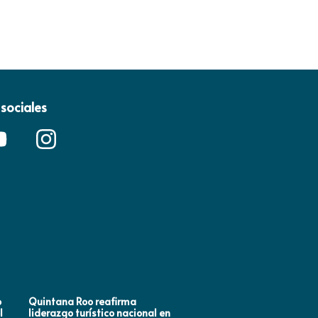
sociales
o
Quintana Roo reafirma
Mara Lezama impulsa en
l
liderazgo turístico nacional en
Houston, Estados Unidos