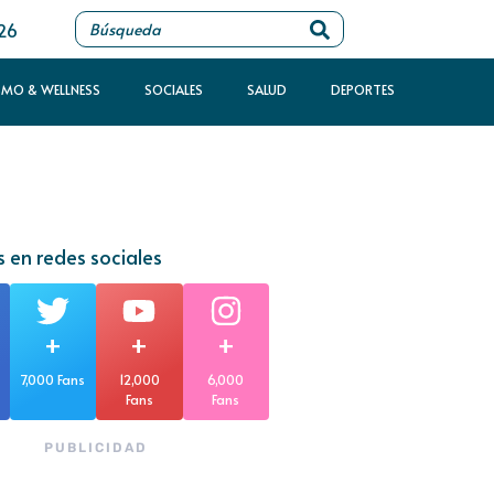
026
SMO & WELLNESS
SOCIALES
SALUD
DEPORTES
 en redes sociales
+
+
+
7,000 Fans
12,000
6,000
Fans
Fans
PUBLICIDAD