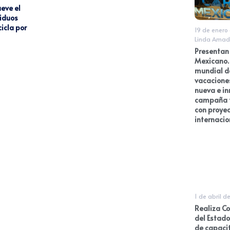
eve el
siduos
icla por
19 de enero
Linda Amad
Presentan
Mexicano. 
mundial d
vacaciones
nueva e i
campaña t
con proyec
internacio
1 de abril d
Realiza Co
del Estado
de capaci