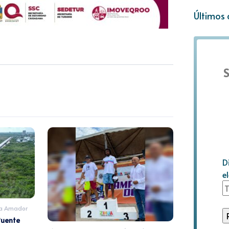
Últimos 
S
D
e
da Amador
Puente