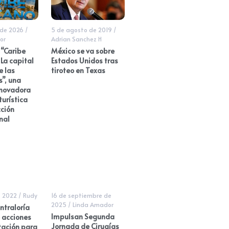
 de 2026
/
5 de agosto de 2019
/
or
Adrian Sanchez H
 “Caribe
México se va sobre
La capital
Estados Unidos tras
e las
tiroteo en Texas
”, una
nnovadora
urística
ción
nal
e 2022
/
Rudy
16 de septiembre de
2025
/
Linda Amador
ntraloría
Impulsan Segunda
 acciones
Jornada de Cirugías
tación para