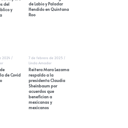
de Labio y Paladar
s del
Hendido en Quintana
blico y
Roo
a
de 2024
/
7 de febrero de 2025
/
or
Linda Amador
 de
Reitera Mara Lezama
la de Covid
respaldo a la
o
presidenta Claudia
Sheinbaum por
acuerdos que
benefician a
mexicanas y
mexicanos