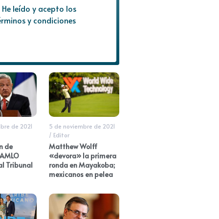
He leído y acepto los
érminos y condiciones
bre de 2021
5 de noviembre de 2021
/
Editor
n de
Matthew Wolff
 AMLO
«devora» la primera
l Tribunal
ronda en Mayakoba;
mexicanos en pelea