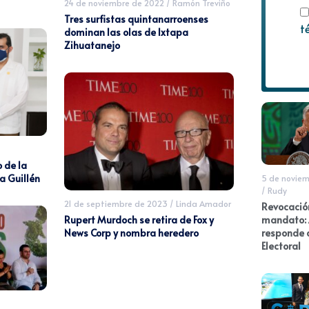
24 de noviembre de 2022
/
Ramón Treviño
Tres surfistas quintanarroenses
t
dominan las olas de Ixtapa
Zihuatanejo
 de la
a Guillén
5 de noviem
/
Rudy
21 de septiembre de 2023
/
Linda Amador
Revocació
mandato:
Rupert Murdoch se retira de Fox y
responde a
News Corp y nombra heredero
Electoral