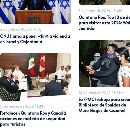
7 de mayo de 2024
/
Rudy
Quintana Roo, Top 10 de d
para visitar este 2024: Wal
Journdal
4 de julio de 2023
/
Rudy
ONU llama a poner «fin» a violencia
en Israel y Cisjordania
18 de abril de 2022
/
Editor
La FPMC trabaja para crea
Biblioteca de Sonidos de
11 de marzo de 2022
/
Editor
Murciélagos de Cozumel
Fortalecen Quintana Roo y Canadá
acciones en materia de seguridad
para turistas