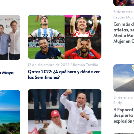
3 de marzo
Heyder Man
Con más d
atletas, se
Medio Mar
Mujer en 
12 de diciembre de 2022
/
Ramón Treviño
Qatar 2022: ¿A qué hora y dónde ver
ra Maya
las Semifinales?
31 de enero
Rudy
El Popocat
despierta
explosión 