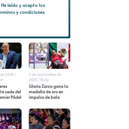
He leído y acepto los
érminos y condiciones
 de 2026
/
2 de septiembre de
or
2024
/
Rudy
eres
Gloria Zarza gana la
e sede del
medalla de oro en
emier Pádel
impulso de bala