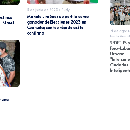
5 de junio de 2023
/
Rudy
Manolo Jiménez se perfila como
estinos
ganador de Elecciones 2023 en
l Street
Coahuila; conteo rápido así lo
21 de agost
confirma
Linda Amad
SEDETUS p
Foro-Labor
Urbano
“Intercon
Ciudades
Inteligent
r una