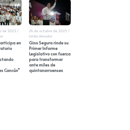
o de 2023
/
24 de octubre de 2025
/
or
Linda Amador
articipa en
Gino Segura rinde su
atorio
Primer Informe
Legislativo con fuerza
ectando
para transformar
ante miles de
es Cancún”
quintanarroenses