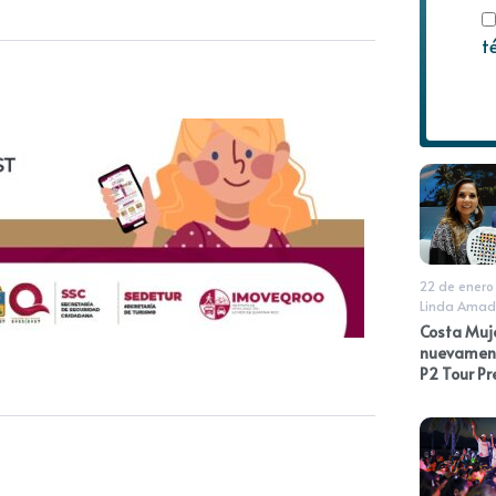
t
22 de enero
Linda Amad
Costa Muj
nuevament
P2 Tour Pr