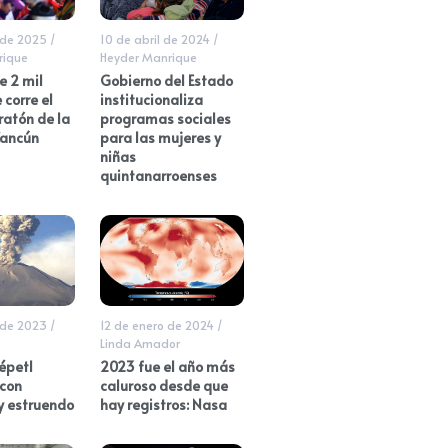
 de 2025
/
10 de abril de 2024
/
rique
Heyder Manrique
e 2 mil
Gobierno del Estado
 corre el
institucionaliza
atón de la
programas sociales
Cancún
para las mujeres y
niñas
quintanarroenses
 de 2023
/
12 de enero de 2024
/
Linda Amador
épetl
2023 fue el año más
 con
caluroso desde que
y estruendo
hay registros: Nasa