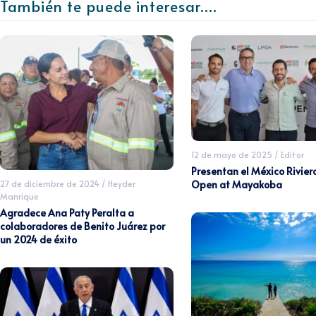
También te puede interesar....
12 de mayo de 2025
/
Editor
Presentan el México Rivie
27 de diciembre de 2024
/
Heyder
Open at Mayakoba
Manrique
Agradece Ana Paty Peralta a
colaboradores de Benito Juárez por
un 2024 de éxito