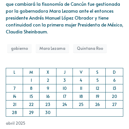
que cambiará la fisonomía de Cancún fue gestionada
por la gobernadora Mara Lezama ante el entonces
presidente Andrés Manuel López Obrador y tiene
continuidad con la primera mujer Presidenta de México,
Claudia Sheinbaum.
gobierno
Mara Lezama
Quintana Roo
L
M
X
J
V
S
D
1
2
3
4
5
6
7
8
9
10
11
12
13
14
15
16
17
18
19
20
21
22
23
24
25
26
27
28
29
30
abril 2025