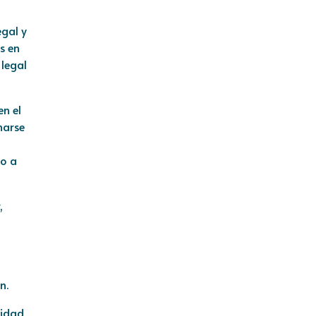
egal y
s en
legal
en el
marse
do a
,
n.
lidad