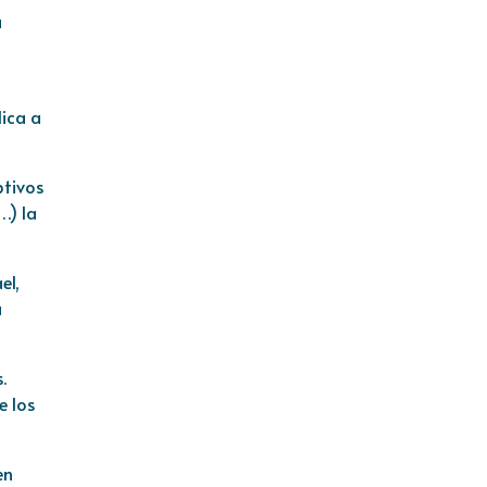
a
ica a
ptivos
…) la
el,
a
.
e los
en