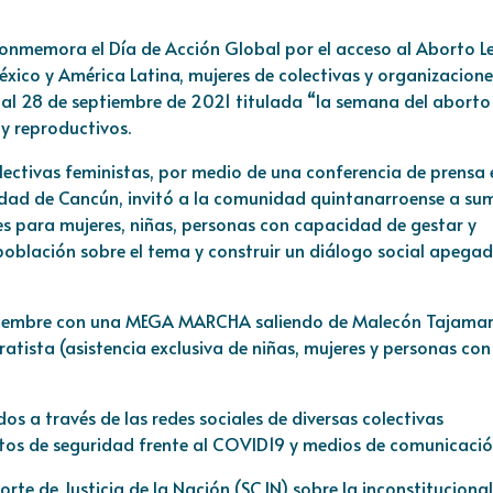
conmemora el Día de Acción Global por el acceso al Aborto L
ico y América Latina, mujeres de colectivas y organizacione
l 28 de septiembre de 2021 titulada “la semana del aborto 
 y reproductivos.
olectivas feministas, por medio de una conferencia de prensa 
iudad de Cancún, invitó a la comunidad quintanarroense a su
les para mujeres, niñas, personas con capacidad de gestar y
la población sobre el tema y construir un diálogo social apega
eptiembre con una MEGA MARCHA saliendo de Malecón Tajamar
tista (asistencia exclusiva de niñas, mujeres y personas con
os a través de las redes sociales de diversas colectivas
tos de seguridad frente al COVID19 y medios de comunicació
orte de Justicia de la Nación (SCJN) sobre la inconstituciona