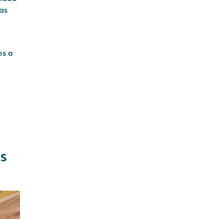
las
os a
s