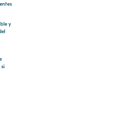
gentes
ble y
del
e
si