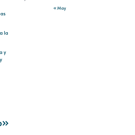
« May
las
a la
a y
y
o»