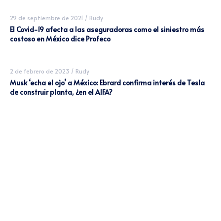
29 de septiembre de 2021
/
Rudy
El Covid-19 afecta a las aseguradoras como el siniestro más
costoso en México dice Profeco
2 de febrero de 2023
/
Rudy
Musk ‘echa el ojo’ a México: Ebrard confirma interés de Tesla
de construir planta, ¿en el AIFA?