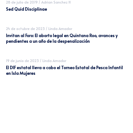
28 de julio de 2019
/
Adrian Sanchez H
Sed Quid Disciplinae
24 de octubre de 2023
/
Linda Amador
Invitan al Foro: El aborto legal en Quintana Roo, avances y
pendientes a un año de la despenalización
19 de junio de 2023
/
Linda Amador
El DIF estatal lleva a cabo el Torneo Estatal de Pesca Infantil
en Isla Mujeres