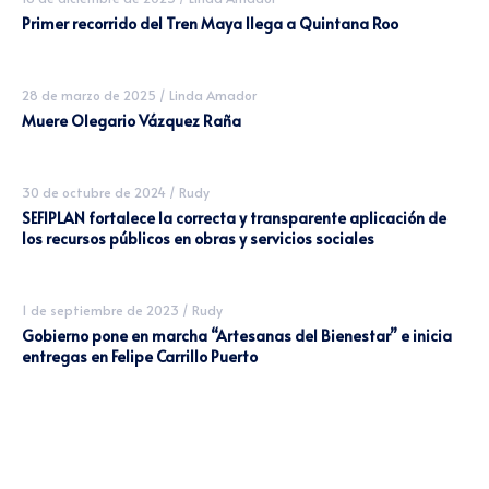
Primer recorrido del Tren Maya llega a Quintana Roo
28 de marzo de 2025
/
Linda Amador
Muere Olegario Vázquez Raña
30 de octubre de 2024
/
Rudy
SEFIPLAN fortalece la correcta y transparente aplicación de
los recursos públicos en obras y servicios sociales
1 de septiembre de 2023
/
Rudy
Gobierno pone en marcha “Artesanas del Bienestar” e inicia
entregas en Felipe Carrillo Puerto