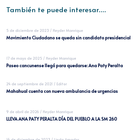
También te puede interesar....
5 de diciembre de 2023
/
Heyder Manrique
Movimiento Ciudadano se queda sin candidato presidencial
17 de mayo de 2025
/
Heyder Manrique
Paseo cancunense llegó para quedarse: Ana Paty Peralta
24 de septiembre de 2021
/
Editor
Mahahual cuenta con nueva ambulancia de urgencias
9 de abril de 2026
/
Heyder Manrique
LLEVA ANA PATY PERALTA DÍA DEL PUEBLO A LA SM 260
16 de diciembre de 2023
/
Linda Amador