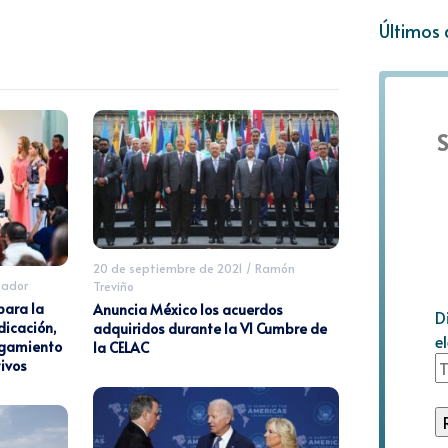
Últimos 
S
20 de septiembre de 2021
/
Ramón
mador
Treviño
ara la
Anuncia México los acuerdos
D
dicación,
adquiridos durante la VI Cumbre de
e
tigamiento
la CELAC
ivos