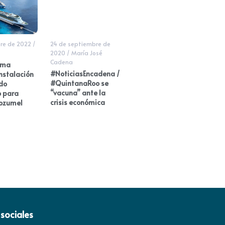
re de 2022
/
24 de septiembre de
2020
/
María José
Cadena
ama
#NoticiasEncadena /
nstalación
#QuintanaRoo se
do
“vacuna” ante la
 para
crisis económica
Cozumel
sociales