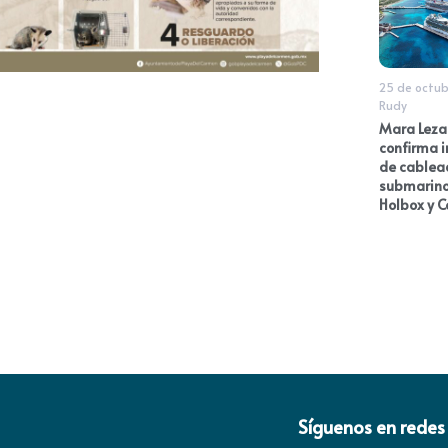
25 de octub
Rudy
Mara Lez
confirma i
de cablea
submarino
Holbox y 
Síguenos en redes 