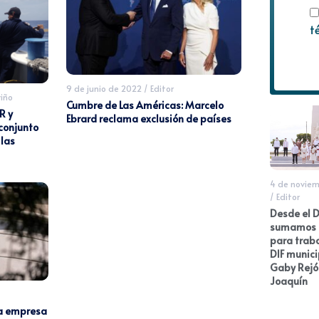
t
9 de junio de 2022
/
Editor
iño
Cumbre de Las Américas: Marcelo
R y
Ebrard reclama exclusión de países
 conjunto
 las
4 de noviem
/
Editor
Desde el D
sumamos 
para traba
DIF munici
Gaby Rejó
Joaquín
la empresa