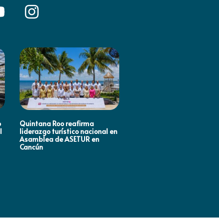
o
Quintana Roo reafirma
Mara Lezama impulsa en
l
liderazgo turístico nacional en
Houston, Estados Unidos
Asamblea de ASETUR en
estrategias de promoción
Cancún
turística rumbo al Mundia
2026