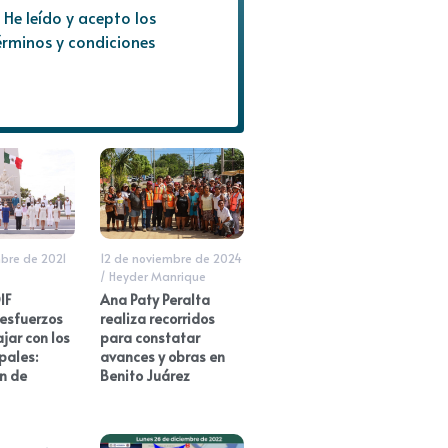
He leído y acepto los
érminos y condiciones
bre de 2021
12 de noviembre de 2024
/
Heyder Manrique
IF
Ana Paty Peralta
esfuerzos
realiza recorridos
jar con los
para constatar
pales:
avances y obras en
n de
Benito Juárez