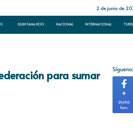
2 de junio de 2
OS
QUINTANA ROO
NACIONAL
INTERNACIONAL
TURI
Síguenos
Federación para sumar
+
24,000
Fans