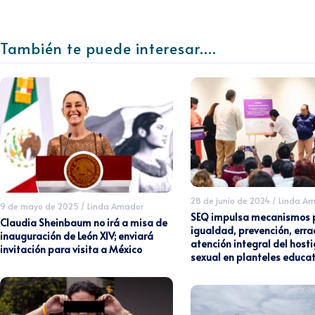
También te puede interesar....
28 de junio de 2024
/
Linda A
9 de mayo de 2025
/
Linda Amador
SEQ impulsa mecanismos p
Claudia Sheinbaum no irá a misa de
igualdad, prevención, erra
inauguración de León XIV; enviará
atención integral del hos
invitación para visita a México
sexual en planteles educat