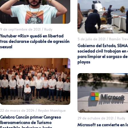
9 de septiembre de 2021
/
Rudy
Youtuber «Rix» quedó en libertad
5 de julio de 2021
/
Ramón Trev
tras declararse culpable de agresión
Gobierno del Estado, SEMA
sexual
sociedad civil trabajan en
para limpiar el sargazo de
playas
22 de marzo de 2024
/
Heyder Manrique
Celebra Cancún primer Congreso
29 de octubre de 2021
/
Rudy
Iberoamericano de Turismo
Microsoft se convierte en 
Sostenible, Inclusivo y Justo