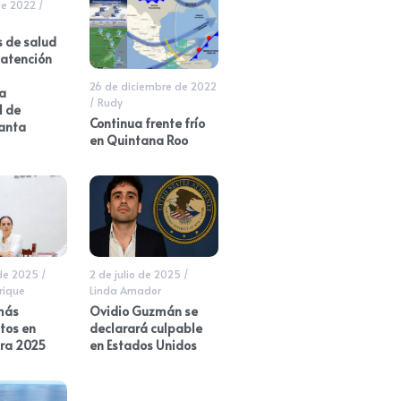
de 2022
/
s de salud
 atención
26 de diciembre de 2022
a
/
Rudy
l de
Continua frente frío
anta
en Quintana Roo
de 2025
/
2 de julio de 2025
/
rique
Linda Amador
más
Ovidio Guzmán se
tos en
declarará culpable
ra 2025
en Estados Unidos