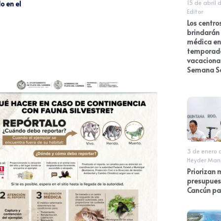
15 de abril 
o en el
Editor
Los centro
brindarán
médica en
temporad
vacaciona
Semana S
3 de enero 
Heyder Man
Priorizan 
presupues
Cancún pa