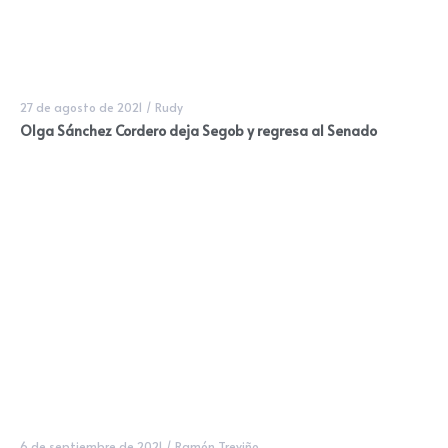
27 de agosto de 2021
/
Rudy
Olga Sánchez Cordero deja Segob y regresa al Senado
6 de septiembre de 2021
/
Ramón Treviño