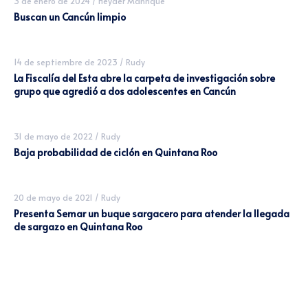
3 de enero de 2024
/
Heyder Manrique
Buscan un Cancún limpio
14 de septiembre de 2023
/
Rudy
La Fiscalía del Esta abre la carpeta de investigación sobre
grupo que agredió a dos adolescentes en Cancún
31 de mayo de 2022
/
Rudy
Baja probabilidad de ciclón en Quintana Roo
20 de mayo de 2021
/
Rudy
Presenta Semar un buque sargacero para atender la llegada
de sargazo en Quintana Roo