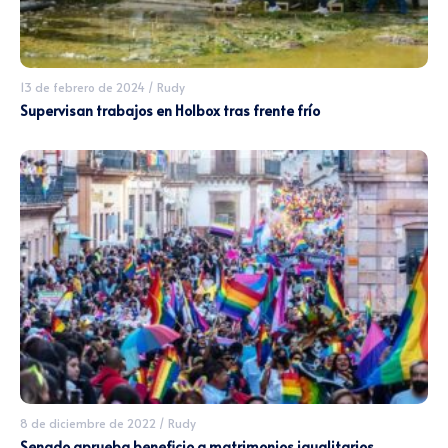
13 de febrero de 2024
/
Rudy
Supervisan trabajos en Holbox tras frente frío
8 de diciembre de 2022
/
Rudy
Senado aprueba beneficio a matrimonios igualitarios