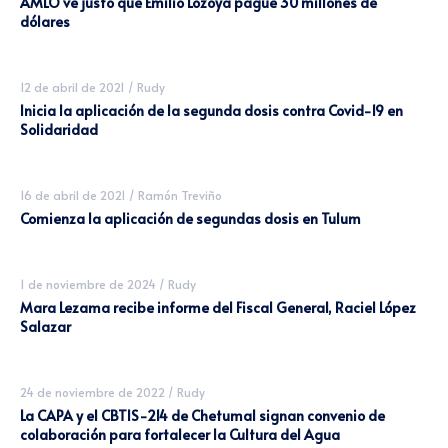
AMLO ve justo que Emilio Lozoya pague 30 millones de
dólares
12 de abril de 2021
/
Rudy
Inicia la aplicación de la segunda dosis contra Covid-19 en
Solidaridad
16 de abril de 2021
/
Ramón Treviño
Comienza la aplicación de segundas dosis en Tulum
1 de noviembre de 2024
/
Rudy
Mara Lezama recibe informe del Fiscal General, Raciel López
Salazar
24 de noviembre de 2022
/
Rudy
La CAPA y el CBTIS-214 de Chetumal signan convenio de
colaboración para fortalecer la Cultura del Agua