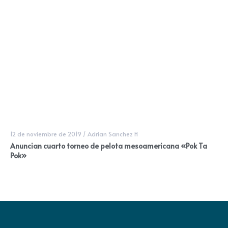
12 de noviembre de 2019
/
Adrian Sanchez H
Anuncian cuarto torneo de pelota mesoamericana «Pok Ta
Pok»