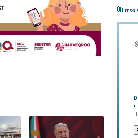
Últimos 
S
D
e