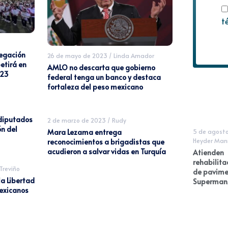
t
egación
26 de mayo de 2023
/
Linda Amador
etirá en
AMLO no descarta que gobierno
023
federal tenga un banco y destaca
fortaleza del peso mexicano
diputados
2 de marzo de 2023
/
Rudy
n del
5 de agost
Mara Lezama entrega
Heyder Man
reconocimientos a brigadistas que
acudieron a salvar vidas en Turquía
Atienden
rehabilita
reviño
de pavime
la Libertad
Superman
exicanos