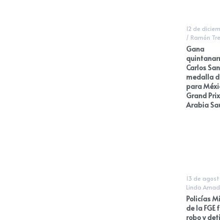
12 de dicie
/
Ramón Tre
Gana
quintanar
Carlos San
medalla d
para Méxic
Grand Prix
Arabia Sa
13 de agost
Linda Amad
Policías M
de la FGE 
robo y det