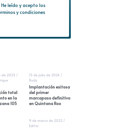
He leído y acepto los
érminos y condiciones
o de 2025
/
15 de julio de 2024
/
rique
Rudy
Implantación exitosa
ción total
del primer
nto en la
marcapaso definitivo
zana 105
en Quintana Roo
9 de marzo de 2022
/
Editor