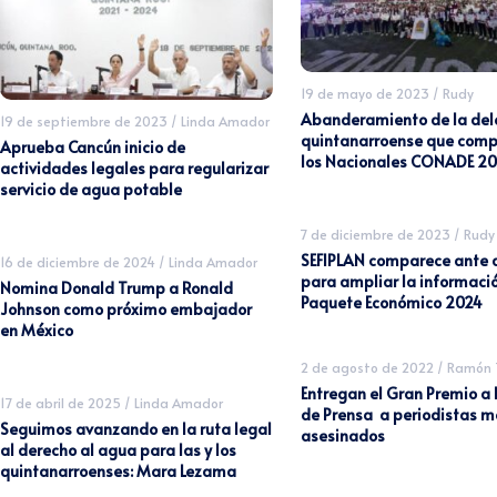
19 de mayo de 2023
/
Rudy
Abanderamiento de la del
19 de septiembre de 2023
/
Linda Amador
quintanarroense que comp
Aprueba Cancún inicio de
los Nacionales CONADE 2
actividades legales para regularizar
servicio de agua potable
7 de diciembre de 2023
/
Rudy
SEFIPLAN comparece ante 
16 de diciembre de 2024
/
Linda Amador
para ampliar la informació
Nomina Donald Trump a Ronald
Paquete Económico 2024
Johnson como próximo embajador
en México
2 de agosto de 2022
/
Ramón T
Entregan el Gran Premio a 
17 de abril de 2025
/
Linda Amador
de Prensa a periodistas m
Seguimos avanzando en la ruta legal
asesinados
al derecho al agua para las y los
quintanarroenses: Mara Lezama