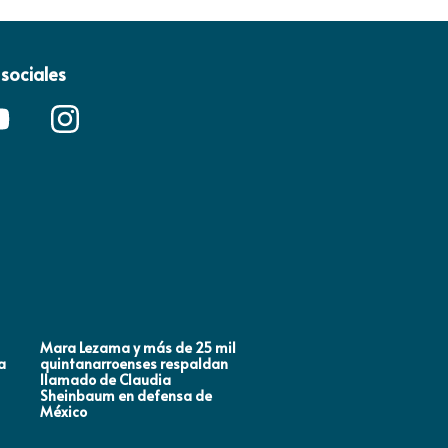
sociales
Mara Lezama y más de 25 mil
ANA PATY PERALTA RESPA
a
quintanarroenses respaldan
LA TRANSFORMACIÓN
llamado de Claudia
NACIONAL
Sheinbaum en defensa de
México