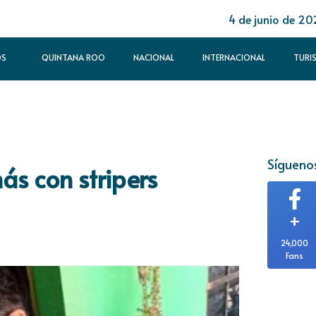
4 de junio de 20
OS
QUINTANA ROO
NACIONAL
INTERNACIONAL
TURI
Síguenos
s con stripers
+
24,000
Fans