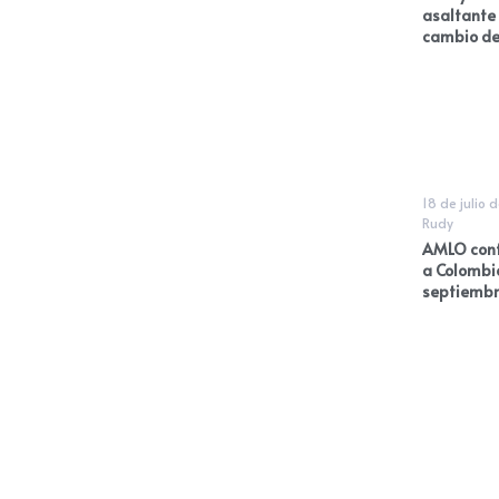
asaltante
cambio de
18 de julio 
Rudy
AMLO conf
a Colombia
septiembr