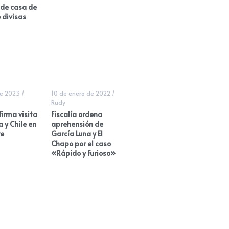
 de casa de
 divisas
de 2023
/
10 de enero de 2022
/
Rudy
irma visita
Fiscalía ordena
 y Chile en
aprehensión de
e
García Luna y El
Chapo por el caso
«Rápido y Furioso»