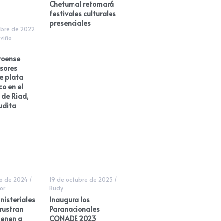
Chetumal retomará
festivales culturales
presenciales
mbre de 2022
viño
roense
sores
e plata
o en el
 de Riad,
udita
o de 2024
/
19 de octubre de 2023
/
or
Rudy
inisteriales
Inaugura los
frustran
Paranacionales
ienen a
CONADE 2023