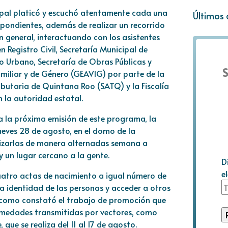
cipal platicó y escuchó atentamente cada una
Últimos 
spondientes, además de realizar un recorrido
n general, interactuando con los asistentes
Registro Civil, Secretaría Municipal de
o Urbano, Secretaría de Obras Públicas y
S
amiliar y de Género (GEAVIG) por parte de la
ributaria de Quintana Roo (SATQ) y la Fiscalía
n la autoridad estatal.
ra la próxima emisión de este programa, la
jueves 28 de agosto, en el domo de la
izarlas de manera alternadas semana a
 un lugar cercano a la gente.
D
e
cuatro actas de nacimiento a igual número de
la identidad de las personas y acceder a otros
í como constató el trabajo de promoción que
rmedades transmitidas por vectores, como
que se realiza del 11 al 17 de agosto.