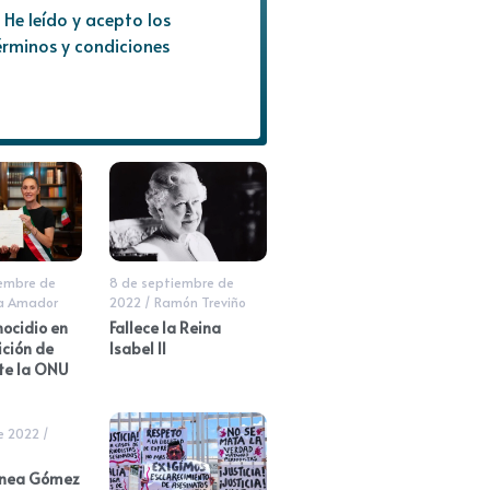
He leído y acepto los
érminos y condiciones
iembre de
8 de septiembre de
a Amador
2022
/
Ramón Treviño
nocidio en
Fallece la Reina
ición de
Isabel II
te la ONU
de 2022
/
enea Gómez