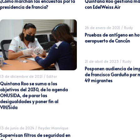
¿Cómo marchan las encuestas por la
Quintana Roo gestiona má
presidencia de Francia?
con EdelWeiss Air
26 de enero de 2021
/
Rudy
Pruebas de antígeno en hot
aeropuerto de Cancún
21 de abril de 2023
/
Rudy
Posponen audiencia de im
de Francisco Garduño por 
13 de diciembre de 2021
/
Editor
49 migrantes
Quintana Roo se suma a los
objetivos del 2030, de la agenda
ONUSIDA, de parar las
desigualdades y poner fin al
VIH/Sida
13 de junio de 2024
/
Heyder Manrique
Supervisan filtros de seguridad en