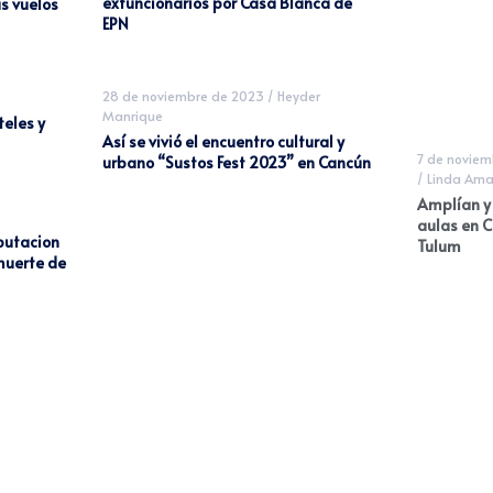
exfuncionarios por Casa Blanca de
s vuelos
EPN
28 de noviembre de 2023
/
Heyder
Manrique
eles y
Así se vivió el encuentro cultural y
7 de noviem
urbano “Sustos Fest 2023” en Cancún
/
Linda Ama
Amplían y
aulas en 
putacion
Tulum
muerte de