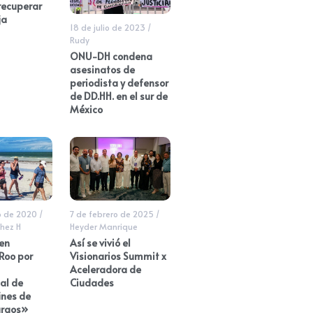
recuperar
ja
18 de julio de 2023
/
Rudy
ONU-DH condena
asesinatos de
periodista y defensor
de DD.HH. en el sur de
México
o de 2020
/
7 de febrero de 2025
/
hez H
Heyder Manrique
en
Así se vivió el
Roo por
Visionarios Summit x
Aceleradora de
al de
Ciudades
ines de
argos»