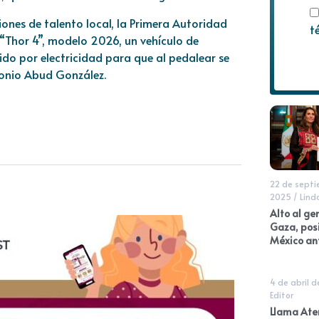
ones de talento local, la Primera Autoridad
t
 “Thor 4”, modelo 2026, un vehículo de
ido por electricidad para que al pedalear se
tonio Abud González.
22 de sept
2025
/
Lind
Alto al ge
Gaza, pos
México an
4 de abril 
Editor
Llama At