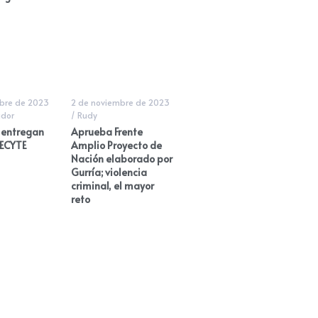
bre de 2023
2 de noviembre de 2023
dor
/
Rudy
 entregan
Aprueba Frente
CECYTE
Amplio Proyecto de
Nación elaborado por
Gurría; violencia
criminal, el mayor
reto