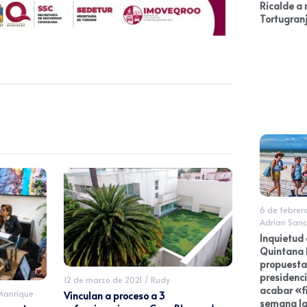
Ricalde a 
Tortugran
6 de febrer
Adrian Sanc
Inquietud 
Quintana 
propuesta
presidenci
12 de marzo de 2021
/
Rudy
acabar «f
Manrique
Vinculan a proceso a 3
semana l