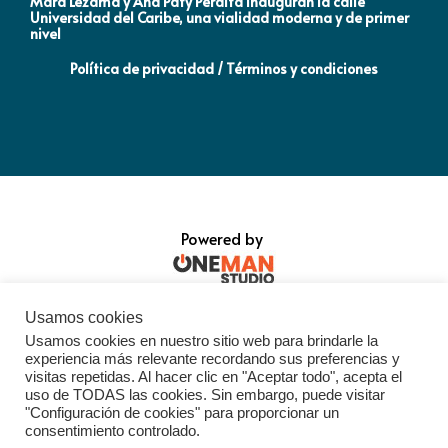
Mara Lezama y Ana Paty Peralta inauguran la calle
Co
Universidad del Caribe, una vialidad moderna y de primer
Qu
nivel
la
Política de privacidad / Términos y condiciones
Powered by
Usamos cookies
Usamos cookies en nuestro sitio web para brindarle la
experiencia más relevante recordando sus preferencias y
visitas repetidas. Al hacer clic en "Aceptar todo", acepta el
uso de TODAS las cookies. Sin embargo, puede visitar
"Configuración de cookies" para proporcionar un
consentimiento controlado.