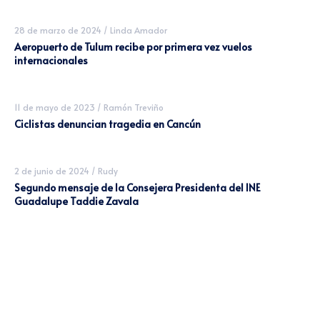
28 de marzo de 2024
/
Linda Amador
Aeropuerto de Tulum recibe por primera vez vuelos
internacionales
11 de mayo de 2023
/
Ramón Treviño
Ciclistas denuncian tragedia en Cancún
2 de junio de 2024
/
Rudy
Segundo mensaje de la Consejera Presidenta del INE
Guadalupe Taddie Zavala