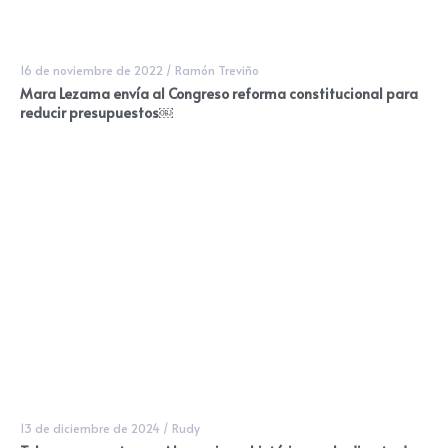
16 de noviembre de 2022
/
Ramón Treviño
Mara Lezama envía al Congreso reforma constitucional para
reducir presupuestos￼
13 de diciembre de 2024
/
Rudy