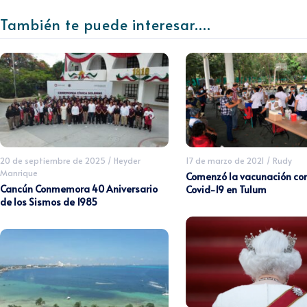
También te puede interesar....
20 de septiembre de 2025
/
Heyder
17 de marzo de 2021
/
Rudy
Manrique
Comenzó la vacunación co
Cancún Conmemora 40 Aniversario
Covid-19 en Tulum
de los Sismos de 1985