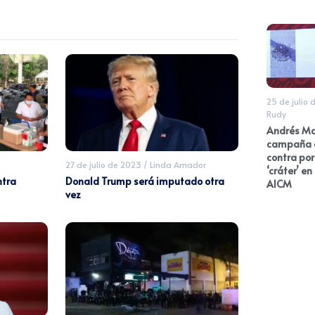
25 de julio 
Rudy
Andrés Ma
campaña 
contra po
27 de julio de 2023
/
Linda Amador
‘cráter’ en
ntra
Donald Trump será imputado otra
AICM
vez