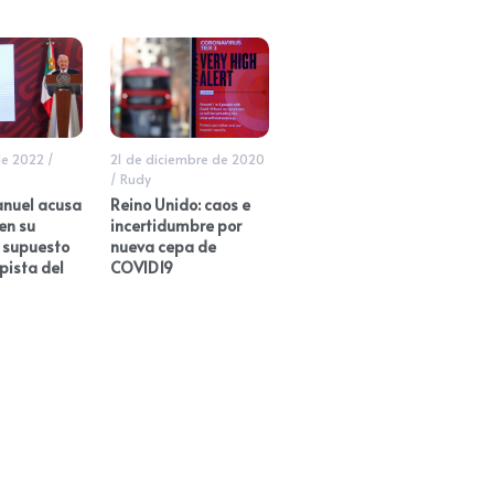
de 2022
/
21 de diciembre de 2020
/
Rudy
nuel acusa
Reino Unido: caos e
en su
incertidumbre por
r supuesto
nueva cepa de
 pista del
COVID19