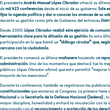
El presidente
Andrés Manuel López Obrador
ofreció su últim
de
mil 423 conferencias
desde el inicio de su gobierno.
Este e
fijar la agenda política y dar a conocer los avances de su ad
durante su gestión como jefe de Gobierno del entonces
Distr
Desde 2000,
López Obrador realizó este ejercicio de comuni
herramienta clave para la difusión de su gestión.
En esta últ
participación en lo que llamó un
“diálogo circular” que, seg
cercana con la ciudadanía.
El presidente comenzó su última
mañanera
haciendo u
n repa
administración.
Uno de los momentos que destacó fue la mejor
públicos. López Obrador afirmó que esto permitió “mejorar la
mayoría de los mexicanos”.
Durante la conferencia, también se registraron las publicac
constitucionales
que enviaron al Congreso. La primera tiene q
Nacional
a la
Secretaría de la Defensa Nacional (Sedena)
, l
mayor disciplina, honestidad y evitará la vinculación con la
relacionada con el
reconocimiento y protección de los derech