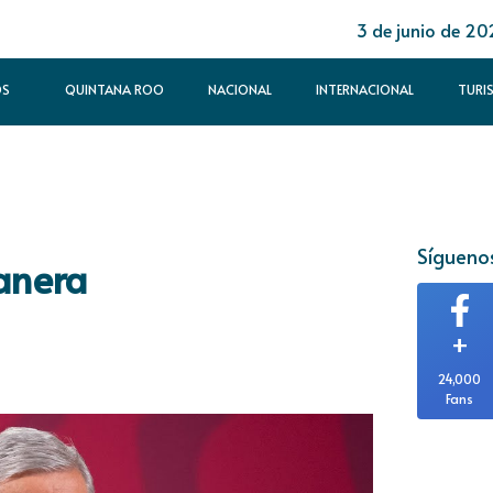
3 de junio de 20
OS
QUINTANA ROO
NACIONAL
INTERNACIONAL
TURI
Síguenos
anera
+
24,000
Fans