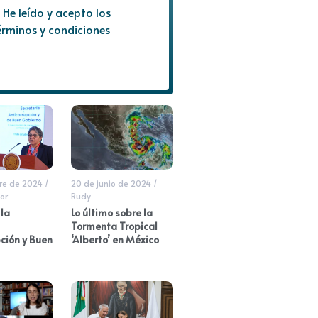
He leído y acepto los
érminos y condiciones
re de 2024
/
20 de junio de 2024
/
or
Rudy
la
Lo último sobre la
Tormenta Tropical
ción y Buen
‘Alberto’ en México