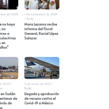
mbre de 2020
1 de noviembre de 2024
/
Rudy
e no haya
Mara Lezama recibe
, no
informe del Fiscal
mos a
General, Raciel López
colectivas
Salazar
s en
aRoo”
de 2023
/
5 de enero de 2021
/
or
Rudy
 en Sudán
Llegada y aprobación
centenar de
de vacuna contra el
 más de
Covid-19 a México
os