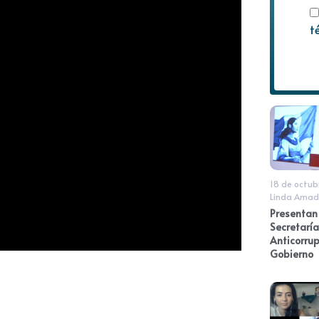
t
18 de octub
Linda Amad
Presentan 
Secretaría
Anticorrup
Gobierno