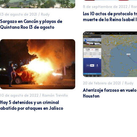
8 de septiembre de 2022
/
Ram
Los 10 actos de protocolo tr
13 de agosto de 2021
/
Rudy
muerte de la Reina Isabel I
Sargazo en Cancún y playas de
Quintana Roo 13 de agosto
20 de febrero de 2021
/
Rudy
Aterrizaje forzoso en vuel
10 de agosto de 2022
/
Ramón Treviño
Houston
Hay 5 detenidos y un criminal
abatido por ataques en Jalisco