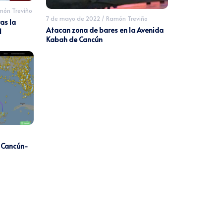
ón Treviño
7 de mayo de 2022
/
Ramón Treviño
as la
Atacan zona de bares en la Avenida
I
Kabah de Cancún
o Cancún-