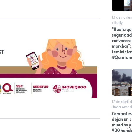
13 de novie
/
Rudy
“Hasta qu
seguridad
convocare
marchar”: 
feminista
#Quintan
17 de abril 
Linda Amad
Combates
dejan un 
muertos y
900 herid