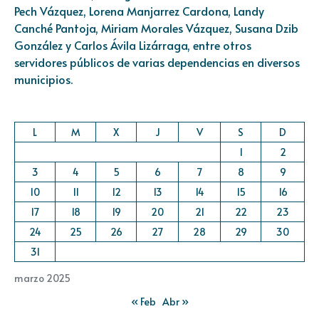
Pech Vázquez, Lorena Manjarrez Cardona, Landy
Canché Pantoja, Miriam Morales Vázquez, Susana Dzib
González y Carlos Ávila Lizárraga, entre otros
servidores públicos de varias dependencias en diversos
municipios.
L
M
X
J
V
S
D
1
2
3
4
5
6
7
8
9
10
11
12
13
14
15
16
17
18
19
20
21
22
23
24
25
26
27
28
29
30
31
marzo 2025
« Feb
Abr »