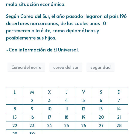
mala situación económica.
Según Corea del Sur, el año pasado llegaron al país 196
desertores norcoreanos, de los cuales unos 10
pertenecen a la élite, como diplomáticos y
posiblemente sus hijos.
-Con información de El Universal.
Corea del norte
corea del sur
seguridad
L
M
X
J
V
S
D
1
2
3
4
5
6
7
8
9
10
11
12
13
14
15
16
17
18
19
20
21
22
23
24
25
26
27
28
29
30