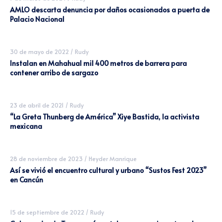
AMLO descarta denuncia por daños ocasionados a puerta de
Palacio Nacional
30 de mayo de 2022
/
Rudy
Instalan en Mahahual mil 400 metros de barrera para
contener arribo de sargazo
23 de abril de 2021
/
Rudy
“La Greta Thunberg de América” Xiye Bastida, la activista
mexicana
28 de noviembre de 2023
/
Heyder Manrique
Así se vivió el encuentro cultural y urbano “Sustos Fest 2023”
en Cancún
15 de septiembre de 2022
/
Rudy