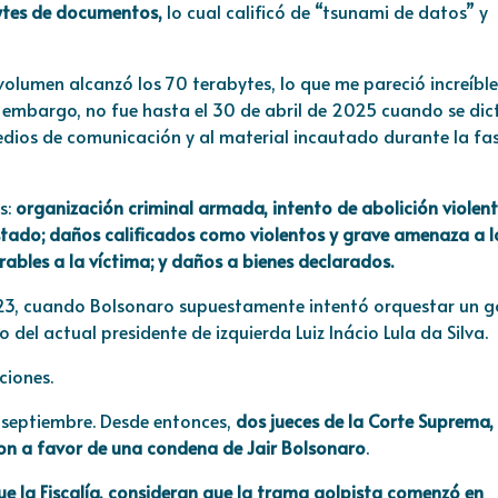
bytes de documentos,
lo cual calificó de “tsunami de datos” y
volumen alcanzó los 70 terabytes, lo que me pareció increíble
n embargo, no fue hasta el 30 de abril de 2025 cuando se dic
edios de comunicación y al material incautado durante la fa
s:
organización criminal armada, intento de abolición violent
tado; daños calificados como violentos y grave amenaza a l
bles a la víctima; y daños a bienes declarados.
023, cuando Bolsonaro supuestamente intentó orquestar un g
vo del actual presidente de izquierda
Luiz Inácio Lula da Silva
.
ciones.
de septiembre. Desde entonces,
dos jueces de la Corte Suprema,
ron a favor de una condena de Jair Bolsonaro
.
 que la Fiscalía, consideran que la trama golpista comenzó en