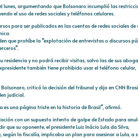
 el lunes, argumentando que Bolsonaro incumplió las restricci
endo el uso de redes sociales y teléfonos celulares.
rsos para ser publicados en las cuentas de redes sociales de 
nica.
n que prohíbe la “explotación de entrevistas o discursos pú
erceros”.
u residencia y no podrá recibir visitas, salvo las de sus abog
expresidente también tiene prohibido usar el teléfono celular,
 Bolsonaro, criticó la decisión del tribunal y dijo en CNN Brasi
n judicial.
es una página triste en la historia de Brasil”, afirmó.
elación con un supuesto
intento de golpe de Estado
para anula
r que su oponente, el presidente Luiz Inácio Lula da Silva,
, según la fiscalía, implicaba un plan para asesinar a Lula, a 