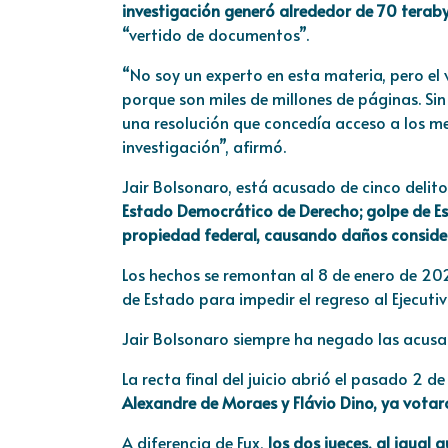
investigación generó alrededor de 70 tera
“vertido de documentos”.
“No soy un experto en esta materia, pero el 
porque son miles de millones de páginas. Si
una resolución que concedía acceso a los m
investigación”, afirmó.
Jair Bolsonaro, está acusado de cinco delito
Estado Democrático de Derecho; golpe de Es
propiedad federal, causando daños considera
Los hechos se remontan al 8 de enero de 2
de Estado para impedir el regreso al Ejecuti
Jair Bolsonaro siempre ha negado las acusa
La recta final del juicio abrió el pasado 2 
Alexandre de Moraes y Flá
vio Dino, ya vota
A diferencia de Fux,
los dos jueces, al igual