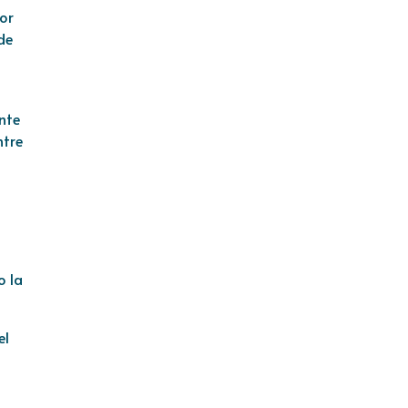
por
de
nte
ntre
o la
el