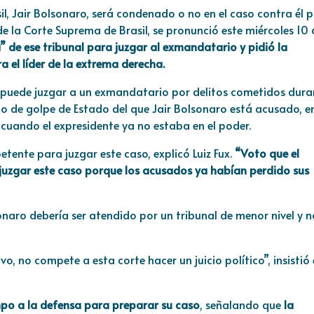
il,
Jair Bolsonaro
, será condenado o no en el caso contra él 
a de la Corte Suprema de
Brasil
, se pronunció este miércoles 10 
 de ese tribunal para juzgar al exmandatario y pidió la
a el líder de la extrema derecha.
 puede juzgar a un exmandatario por delitos cometidos dura
o de golpe de Estado del que Jair Bolsonaro está acusado, e
 cuando el expresidente ya no estaba en el poder.
tente para juzgar este caso, explicó Luiz Fux.
“Voto que el
 juzgar este caso porque los acusados ya habían perdido sus
sonaro debería ser atendido por un tribunal de menor nivel y n
ivo, no compete a esta corte hacer un juicio político”, insistió 
empo a la defensa para preparar su caso
, señalando que
la