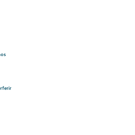
hos
rferir