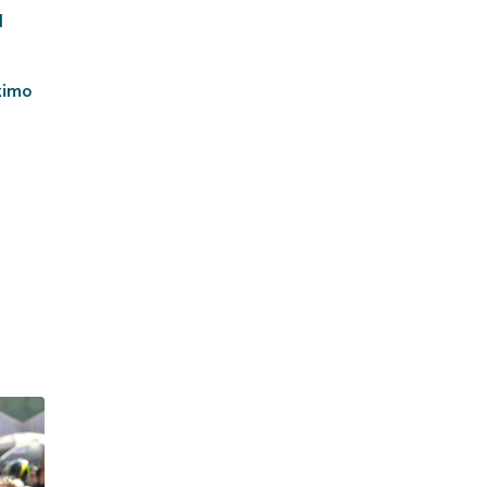
l
óximo