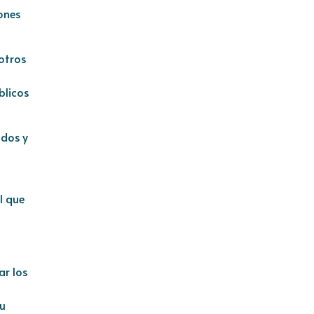
ones
otros
blicos
ados y
l que
r los
su