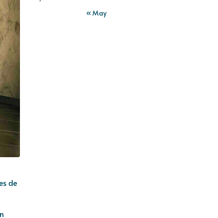
« May
es de
ón