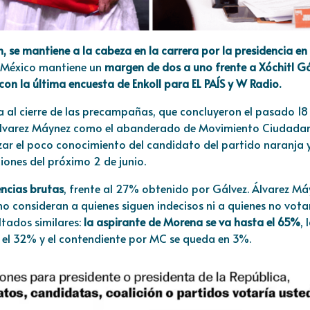
 se mantiene a la cabeza en la carrera por la presidencia en
 México mantiene un
margen de dos a uno frente a Xóchitl G
on la última encuesta de Enkoll para EL PAÍS y W Radio.
 al cierre de las precampañas, que concluyeron el pasado 18
e Álvarez Máynez como el abanderado de Movimiento Ciudada
ar el poco conocimiento del candidato del partido naranja 
ciones del próximo 2 de junio.
encias brutas
, frente al 27% obtenido por Gálvez. Álvarez Má
 no consideran a quienes siguen indecisos ni a quienes no vota
ltados similares:
la aspirante de Morena se va hasta el 65%
, 
 el 32% y el contendiente por MC se queda en 3%.