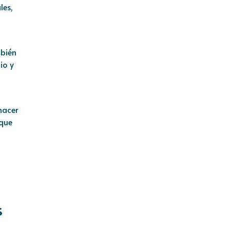
les,
mbién
io y
hacer
 que
s