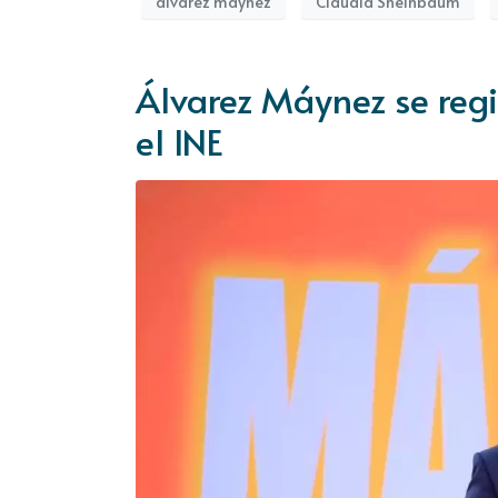
álvarez máynez
Claudia Sheinbaum
Álvarez Máynez se reg
el INE