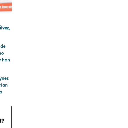
álvez
,
 de
no
y han
ynez
rían
la