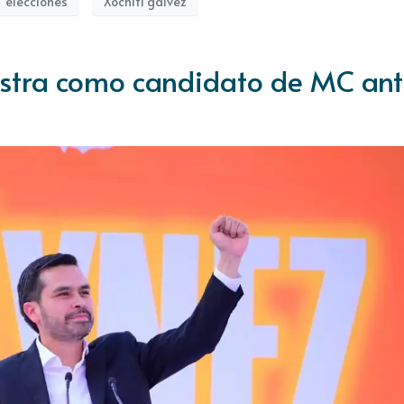
elecciones
Xóchitl gálvez
istra como candidato de MC an