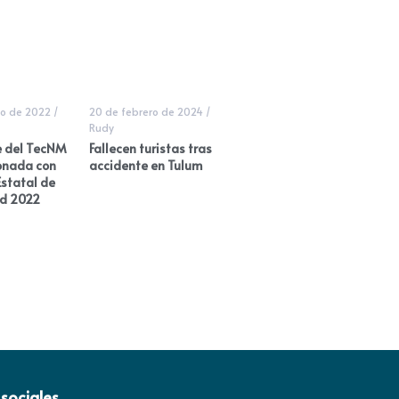
o de 2022
/
20 de febrero de 2024
/
Rudy
e del TecNM
Fallecen turistas tras
onada con
accidente en Tulum
Estatal de
ud 2022
sociales