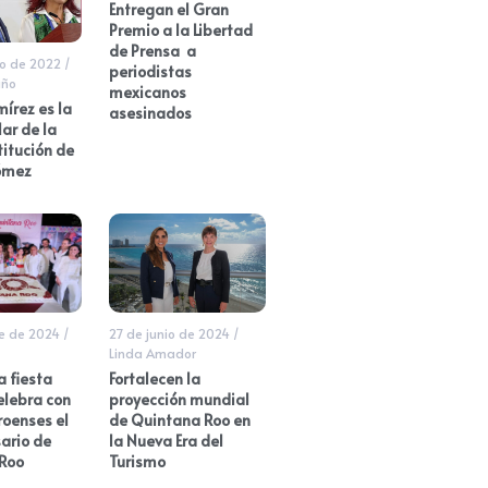
Entregan el Gran
Premio a la Libertad
de Prensa a
o de 2022
/
periodistas
iño
mexicanos
mírez es la
asesinados
lar de la
titución de
Gómez
e de 2024
/
27 de junio de 2024
/
Linda Amador
 fiesta
Fortalecen la
elebra con
proyección mundial
roenses el
de Quintana Roo en
ario de
la Nueva Era del
Roo
Turismo