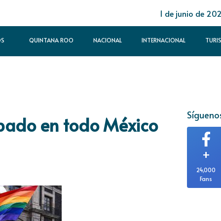
1 de junio de 20
OS
QUINTANA ROO
NACIONAL
INTERNACIONAL
TURI
Síguenos
obado en todo México
+
24,000
Fans