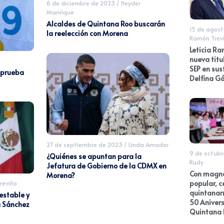
6 de diciembre de 2023
/
Heyder
Manrique
Alcaldes de Quintana Roo buscarán
15 de agost
la reelección con Morena
Ramón Trev
Leticia Ra
nueva titu
SEP en sus
 prueba
Delfina 
27 de septiembre de 2023
/
Linda Amador
9 de octubr
¿Quiénes se apuntan para la
Rudy
Jefatura de Gobierno de la CDMX en
Con magna
Morena?
popular, c
reviño
quintanar
estable y
50 Anivers
a Sánchez
Quintana 