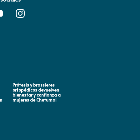
Prótesis y brassieres
“CUANDO UNA MUJER
ortopédicos devuelven
AVANZA, TAMBIÉN LO HAC
bienestar y confianza a
FAMILIA, SU COMUNIDAD 
en
mujeres de Chetumal
CIUDAD”: ANA PATY PERA