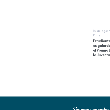
10 de agost
Rudy
Estudiant
es galard
el Premio 
la Juvent
Síguenos en redes 