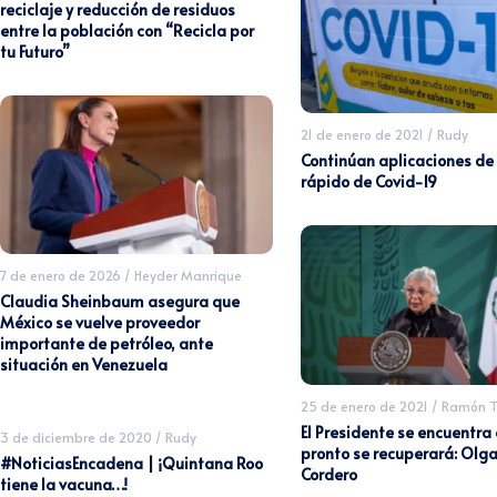
reciclaje y reducción de residuos
entre la población con “Recicla por
tu Futuro”
21 de enero de 2021
/
Rudy
Continúan aplicaciones de
rápido de Covid-19
7 de enero de 2026
/
Heyder Manrique
Claudia Sheinbaum asegura que
México se vuelve proveedor
importante de petróleo, ante
situación en Venezuela
25 de enero de 2021
/
Ramón T
El Presidente se encuentra 
3 de diciembre de 2020
/
Rudy
pronto se recuperará: Olg
#NoticiasEncadena | ¡Quintana Roo
Cordero
tiene la vacuna…!