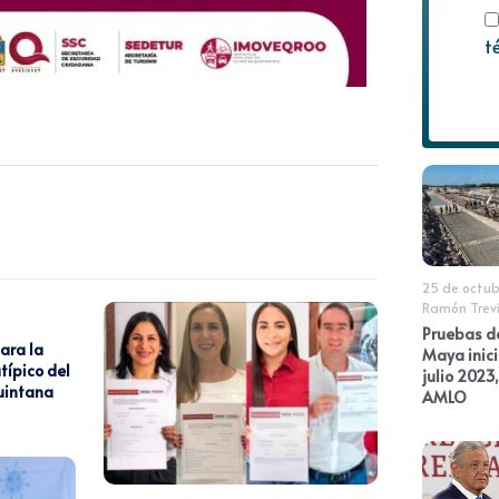
t
25 de octub
Ramón Trev
Pruebas de
ara la
Maya inic
típico del
julio 2023
uintana
AMLO