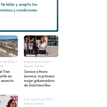
He leído y acepto los
érminos y condiciones
re de 2022
/
6 de junio de 2022
/
iño
Ramón Treviño
l Tren
Conoce a Mara
iarán en
Lezama, la primera
, anuncia
mujer gobernadora
de Quintana Roo
2 de agosto de 2022
/
Ramón Treviño