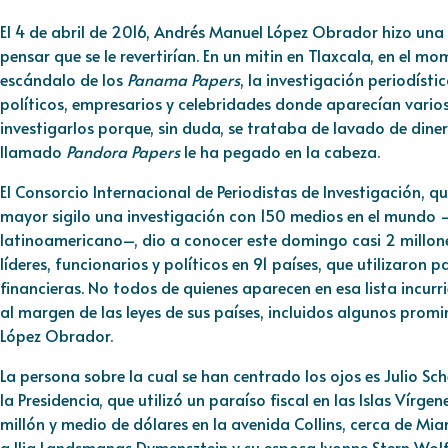
El 4 de abril de 2016, Andrés Manuel López Obrador hizo una
pensar que se le revertirían. En un mitin en Tlaxcala, en el 
escándalo de los
Panama Papers
, la investigación periodísti
políticos, empresarios y celebridades donde aparecían vario
investigarlos porque, sin duda, se trataba de lavado de din
llamado
Pandora Papers
le ha pegado en la cabeza.
El Consorcio Internacional de Periodistas de Investigación, 
mayor sigilo una investigación con 150 medios en el mundo 
latinoamericano–, dio a conocer este domingo casi 2 millo
líderes, funcionarios y políticos en 91 países, que utilizaron 
financieras. No todos de quienes aparecen en esa lista incurr
al margen de las leyes de sus países, incluidos algunos prom
López Obrador.
La persona sobre la cual se han centrado los ojos es Julio Sc
la Presidencia, que utilizó un paraíso fiscal en las Islas Vír
millón y medio de dólares en la avenida Collins, cerca de Mia
a Ilja Landsmanas Dymensztejn y su esposa Ivonne Stern Wol