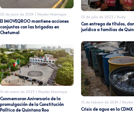
20 de junio de 2024
/
Heyder Manrique
10 de julio de 2023
/
Rudy
El IMOVEQROO mantiene acciones
Con entrega de títulos, da
conjuntas con las brigadas en
jurídica a familias de Qui
Chetumal
14 de enero de 2025
/
Heyder Manrique
Conmemoran Aniversario de la
15 de febrero de 2024
/
Heyder
promulgación de la Constitución
Crisis de agua en la CDMX
Política de Quintana Roo