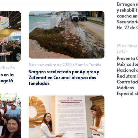
Entregan 
y rehabilit
cancha en 
Secundari
No. 27 de
24 de mayo
Editor
Presenta 
México Jo
5 de noviembre de 2020
/
Ramón Treviño
 Treviño
Nacional 
Sargazo recolectado por Apiqroo y
o en la
Reclutami
Zofemat en Cozumel alcanza dos
Bogotá
Contratac
toneladas
Médicos
Especialis