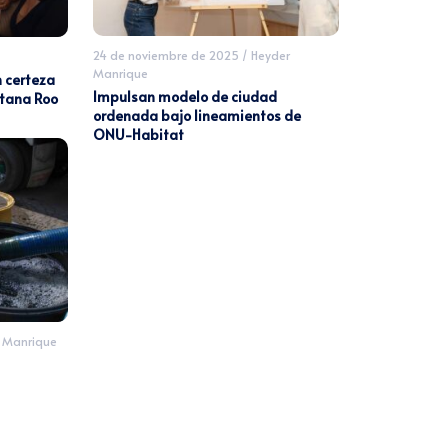
24 de noviembre de 2025
/
Heyder
Manrique
n certeza
Impulsan modelo de ciudad
ntana Roo
ordenada bajo lineamientos de
ONU-Habitat
 Manrique