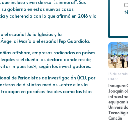
que incluso viven de eso. Es inmoral”. Sus
 su gobierno en estos nuevos casos
t
ia y coherencia con lo que afirmó en 2016 y lo
el español Julio Iglesias y la
 Ángel di María o el español Pep Guardiola.
pañías offshore, empresas radicadas en países
legales si el dueño las declara donde reside,
vitar impuestos», según los investigadores.
15 de octub
onal de Periodistas de Investigación (ICIJ, por
Editor
orteros de distintos medios -entre ellos la
Inaugura C
rabajan en paraísos fiscales como las Islas
Joaquín o
infraestru
equipamie
Universid
Tecnológi
Cancún