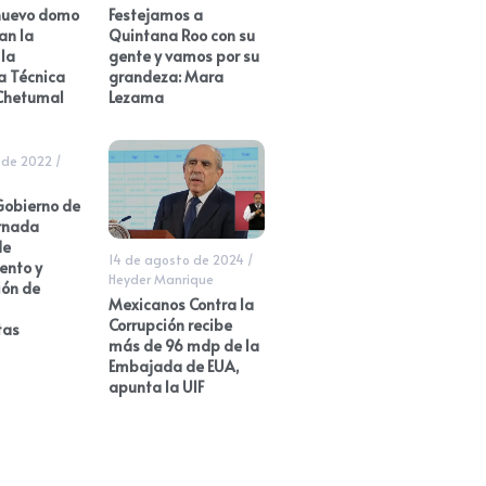
nuevo domo
Festejamos a
an la
Quintana Roo con su
la
gente y vamos por su
a Técnica
grandeza: Mara
 Chetumal
Lezama
 de 2022
/
Gobierno de
rnada
de
14 de agosto de 2024
/
ento y
Heyder Manrique
ión de
Mexicanos Contra la
Corrupción recibe
tas
más de 96 mdp de la
Embajada de EUA,
apunta la UIF