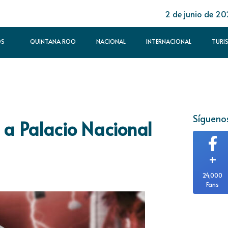
2 de junio de 2
OS
QUINTANA ROO
NACIONAL
INTERNACIONAL
TURI
Síguenos
 a Palacio Nacional
+
24,000
Fans