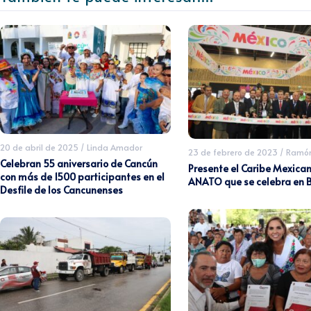
20 de abril de 2025
/
Linda Amador
23 de febrero de 2023
/
Ramón
Celebran 55 aniversario de Cancún
Presente el Caribe Mexican
con más de 1500 participantes en el
ANATO que se celebra en 
Desfile de los Cancunenses