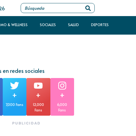
026
SMO & WELLNESS
SOCIALES
SALUD
DEPORTES
 en redes sociales
+
+
+
7,000 Fans
12,000
6,000
Fans
Fans
PUBLICIDAD