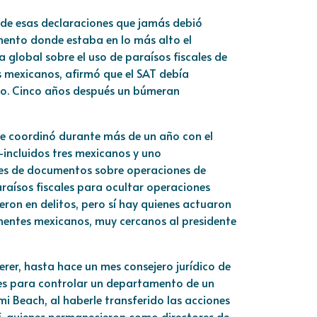
 de esas declaraciones que jamás debió
momento donde estaba en lo más alto el
ca global sobre el uso de paraísos fiscales de
s mexicanos, afirmó que el SAT debía
ero. Cinco años después un búmeran
que coordinó durante más de un año con el
–incluidos tres mexicanos y uno
nes de documentos sobre operaciones de
paraísos fiscales para ocultar operaciones
ieron en delitos, pero sí hay quienes actuaron
inentes mexicanos, muy cercanos al presidente
herer, hasta hace un mes consejero jurídico de
genes para controlar un departamento de un
mi Beach, al haberle transferido las acciones
f, quienes permanecieron como directores de