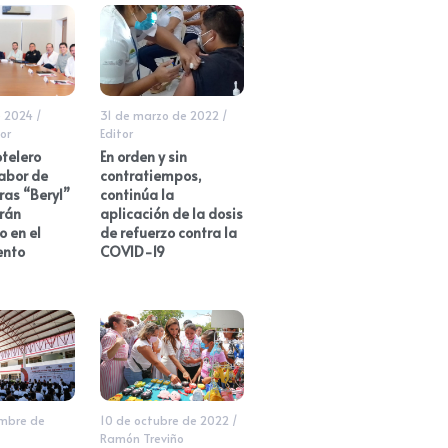
e 2024
/
31 de marzo de 2022
/
or
Editor
telero
En orden y sin
abor de
contratiempos,
ras “Beryl”
continúa la
rán
aplicación de la dosis
 en el
de refuerzo contra la
ento
COVID-19
embre de
10 de octubre de 2022
/
Ramón Treviño