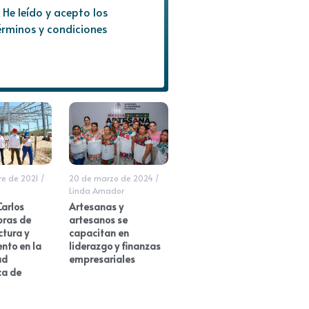
He leído y acepto los
érminos y condiciones
re de 2021
/
20 de marzo de 2024
/
Linda Amador
arlos
Artesanas y
bras de
artesanos se
ctura y
capacitan en
nto en la
liderazgo y finanzas
ad
empresariales
ca de