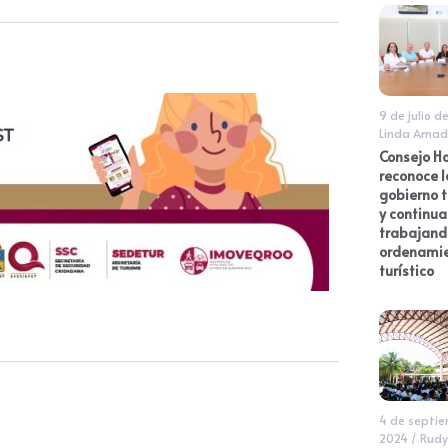
9 de julio d
Linda Amad
Consejo Ho
reconoce l
gobierno t
y continua
trabajando
ordenami
turístico
4 de septi
2024
/
Rudy