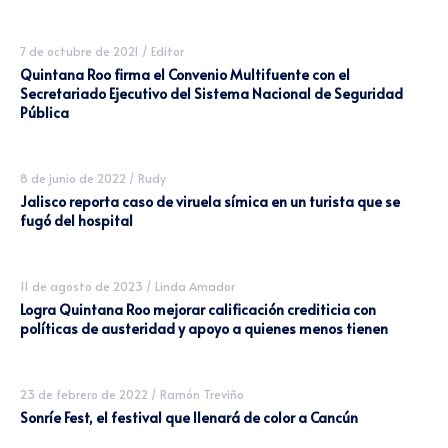
7 de octubre de 2021
/
Editor
Quintana Roo firma el Convenio Multifuente con el
Secretariado Ejecutivo del Sistema Nacional de Seguridad
Pública
8 de junio de 2022
/
Rudy
Jalisco reporta caso de viruela símica en un turista que se
fugó del hospital
11 de agosto de 2023
/
Linda Amador
Logra Quintana Roo mejorar calificación crediticia con
políticas de austeridad y apoyo a quienes menos tienen
23 de febrero de 2022
/
Ramón Treviño
Sonríe Fest, el festival que llenará de color a Cancún