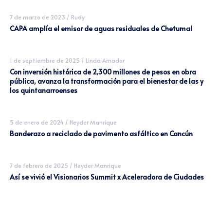
7 de marzo de 2023
/
Rudy
CAPA amplía el emisor de aguas residuales de Chetumal
1 de septiembre de 2025
/
Linda Amador
Con inversión histórica de 2,300 millones de pesos en obra
pública, avanza la transformación para el bienestar de las y
los quintanarroenses
5 de enero de 2024
/
Heyder Manrique
Banderazo a reciclado de pavimento asfáltico en Cancún
7 de febrero de 2025
/
Heyder Manrique
Así se vivió el Visionarios Summit x Aceleradora de Ciudades