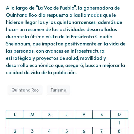
A lo largo de “La Voz de Pueblo”, la gobernadora de
Quintana Roo dio respuesta a las llamadas que le
hicieron llegar las y los quintanarroenses, además de
hacer un resumen de las actividades desarrolladas
durante la última visita de la Presidenta Claudia
Sheinbaum, que impactan positivamente en la vida de
las personas, con avances en infraestructura
estratégica y proyectos de salud, movilidad y
desarrollo económico que, aseguró, buscan mejorar la
calidad de vida de la población.
Quintana Roo
Turismo
L
M
X
J
V
S
D
1
2
3
4
5
6
7
8