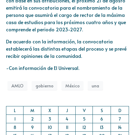
con base en sus atribuciones, el próximo 21 de agosto
emitirá la convocatoria para el nombramiento de la
persona que asumirá el cargo de rector de la máxima
casa de estudios para los próximos cuatro años y que
comprende el periodo 2023-2027.
De acuerdo con la información, la convocatoria
establecerá las distintas etapas del proceso y se prevé
recibir opiniones de la comunidad.
-Con información de El Universal.
AMLO
gobierno
México
una
L
M
X
J
V
S
D
1
2
3
4
5
6
7
8
9
10
11
12
13
14