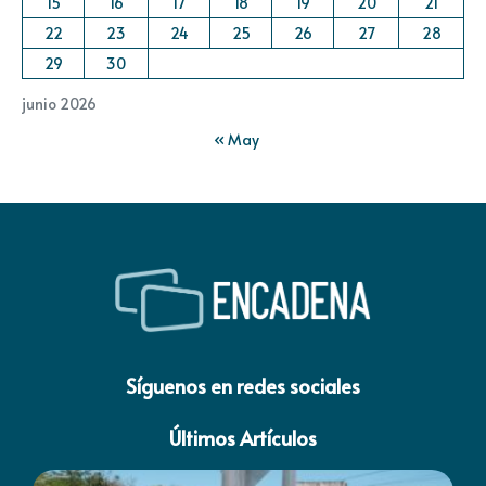
15
16
17
18
19
20
21
22
23
24
25
26
27
28
29
30
junio 2026
« May
Síguenos en redes sociales
Últimos Artículos