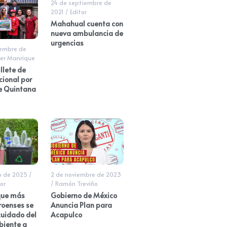
24 de septiembre de
2021
/
Editor
Mahahual cuenta con
nueva ambulancia de
urgencias
iembre de
er Manrique
llete de
cional por
e Quintana
o de 2025
/
2 de noviembre de 2023
or
/
Ramón Treviño
 que más
Gobierno de México
roenses se
Anuncia Plan para
cuidado del
Acapulco
iente a