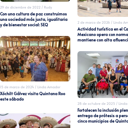
29 de diciembre de 2022
/
Rudy
Con una cultura de paz construimos
una sociedad más justa, igualitaria
2 de marzo de 2026
/
Linda A
y de bienestar social: SEQ
Actividad turística en el C
Mexicano opera con normal
mantiene con alta afluenc
15 de marzo de 2024
/
Linda Amador
Xóchilt Gálvez visita Quintana Roo
este sábado
28 de octubre de 2025
/
Linda
Fortalecen la inclusión plen
entrega de prótesis a per
cinco municipios de Quint