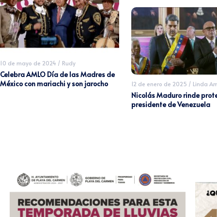
10 de mayo de 2024
/
Rudy
Celebra AMLO Día de las Madres de
México con mariachi y son jarocho
12 de enero de 2025
/
Linda A
Nicolás Maduro rinde prot
presidente de Venezuela