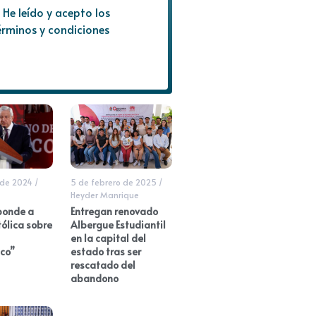
He leído y acepto los
érminos y condiciones
 de 2024
/
5 de febrero de 2025
/
Heyder Manrique
ponde a
Entregan renovado
tólica sobre
Albergue Estudiantil
en la capital del
co”
estado tras ser
rescatado del
abandono