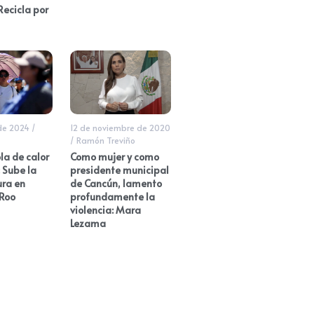
Recicla por
de 2024
/
12 de noviembre de 2020
/
Ramón Treviño
la de calor
Como mujer y como
 Sube la
presidente municipal
ra en
de Cancún, lamento
Roo
profundamente la
violencia: Mara
Lezama