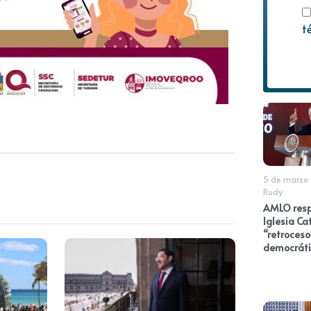
t
5 de marzo
Rudy
AMLO res
Iglesia Ca
“retroceso
democráti