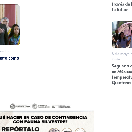
través de 
tu Futuro
mador
8 de mayo 
esta como
Rudy
Segunda o
en México:
temperatu
Quintana 