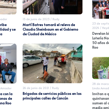
mador
15 de junio de 2023
/
Rudy
23 de sept
aribe
Martí Batres tomará el relevo de
2024
/
Heyd
idad y se
Claudia Sheinbaum en el Gobierno
Develan bi
ia
de Ciudad de México
Lotería Na
50 años d
Roo
28 de marz
26 de junio de 2021
/
Rudy
 Amador
Linda Amad
Brigadas de servicios públicos en las
a con la
Invitan a
principales calles de Cancún
sonas de
quintanar
ana Roo
sumen al 
medio amb