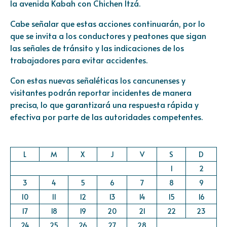
la avenida Kabah con Chichen Itzá.
Cabe señalar que estas acciones continuarán, por lo
que se invita a los conductores y peatones que sigan
las señales de tránsito y las indicaciones de los
trabajadores para evitar accidentes.
Con estas nuevas señaléticas los cancunenses y
visitantes podrán reportar incidentes de manera
precisa, lo que garantizará una respuesta rápida y
efectiva por parte de las autoridades competentes.
L
M
X
J
V
S
D
1
2
3
4
5
6
7
8
9
10
11
12
13
14
15
16
17
18
19
20
21
22
23
24
25
26
27
28