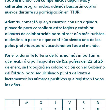
todo el mundo, con competencias deportivas y
culturales programados, además buscarán captar
nuevos durante su participación en FITUR.
Además, comentó que ya cuentan con una agenda
planeada para consolidar estrategias y entablar
alianzas de colaboración para atraer aún más turistas
al destino, a pesar de que continúa siendo uno de los
polos preferidos para vacacionar en todo el mundo.
Por ello, durante la feria de turismo más importante,
que recibirá a participantes de 152 países del 22 al 26
de enero, se trabajará en colaboración con el Gobierno
del Estado, para seguir siendo punta de lanza e
incrementar los números positivos que registran todos
los años.
L
M
X
J
V
S
D
1
2
3
4
5