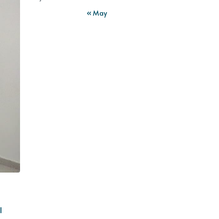
« May
l