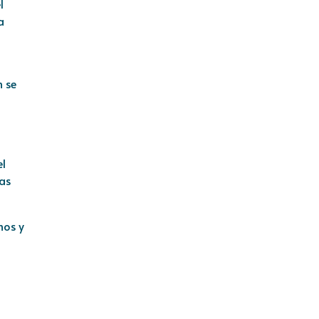
l
a
 se
el
las
nos y