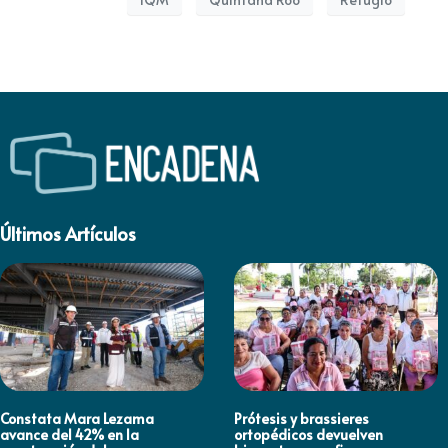
Últimos Artículos
Constata Mara Lezama
Prótesis y brassieres
avance del 42% en la
ortopédicos devuelven