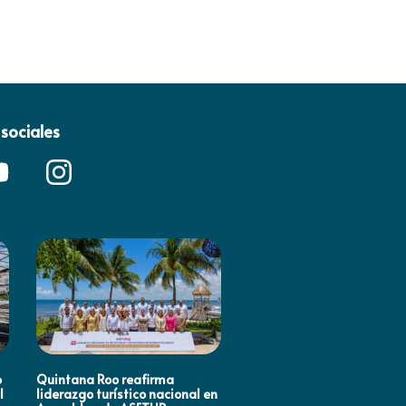
sociales
o
Quintana Roo reafirma
Mara Lezama impulsa en
l
liderazgo turístico nacional en
Houston, Estados Unidos