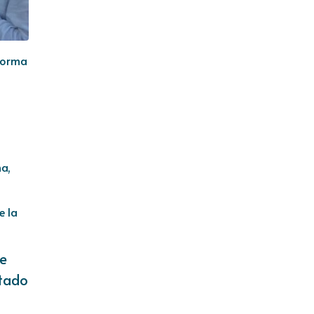
 forma
na,
e la
de
stado